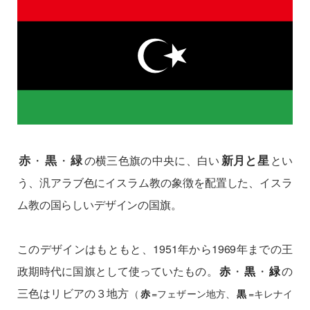
赤
黒
緑
新月と星
・
・
の横三色旗の中央に、白い
とい
う、汎アラブ色にイスラム教の象徴を配置した、イスラ
ム教の国らしいデザインの国旗。
このデザインはもともと、1951年から1969年までの王
政期時代に国旗として使っていたもの。
赤
・
黒
・
緑
の
三色はリビアの３地方
（
=フェザーン地方、
=キレナイ
赤
黒