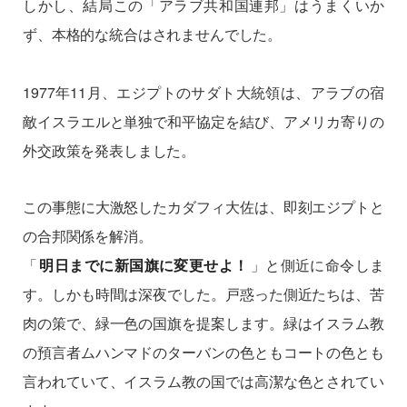
しかし、結局この「アラブ共和国連邦」はうまくいか
ず、本格的な統合はされませんでした。
1977年11月、エジプトのサダト大統領は、アラブの宿
敵イスラエルと単独で和平協定を結び、アメリカ寄りの
外交政策を発表しました。
この事態に大激怒したカダフィ大佐は、即刻エジプトと
の合邦関係を解消。
「
明日までに新国旗に変更せよ！
」と側近に命令しま
す。しかも時間は深夜でした。戸惑った側近たちは、苦
肉の策で、緑一色の国旗を提案します。緑はイスラム教
の預言者ムハンマドのターバンの色ともコートの色とも
言われていて、イスラム教の国では高潔な色とされてい