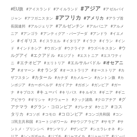
#アジア
#EU旗
#アイスランド
#アイルランド
#アゼルバイ
#アフリカ
#アメリカ
ジャン
#アフガニスタン
#アラブ首
#アルゼンチン
長国連邦
#アルジェリア
#アルバニア
#アルメ
ニア
#アンゴラ
#アンティグア・バーブーダ
#アンドラ
#イエメ
#イギリス
ン
#イスラエル
#イタリア
#イラク
#イラン
#イン
#ウ
ド
#インドネシア
#ウガンダ
#ウクライナ
#ウズベキスタン
ルグアイ
#エクアドル
#エジプト
#エストニア
#エスワティ
#エチオピア
#エルサルバドル
#オセアニ
ニ
#エリトリア
ア
#オランダ
#オマーン
#オーストラリア
#オーストリア
#カ
#カタール
ザフスタン
#カナダ
#カメルーン
#カントン旗
#カ
ンボジア
#カーボベルデ
#ガイアナ
#ガボン
#ガンビア
#ガー
#キューバ
ナ
#キプロス
#キリバス
#キルギス
#ギニア
#ギニ
#グ
アビサウ
#ギリシャ
#クウェート
#クック諸島
#クロアチア
アテマラ
#グラン・コロンビア
#コス
#グレナダ
#ケニア
タリカ
#コロンビア
#コソボ
#コモロ
#コンゴ共和国
#コン
ゴ民主共和国
#コートジボワール
#サウジアラビア
#サモア
#サ
ントメ・プリンシペ
#サンマリノ
#ザンビア
#シエラレオネ
#シ
リア
#シンガポール
#ジブチ
#ジャマイカ
#ジョージア
#ジンバ