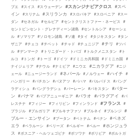
#スカンジナビアクロス
#スペ
ブエ
#スイス
#スウェーデン
イン
#スリランカ
#スリナム
#スロバキア
#スロベニア
#スー
ダン
#セネガル
#セルビア
#セントクリストファー・ネービス
#
セントビンセント・グレナディーン諸島
#セントルシア
#セーシェ
ル
#ソマリア
#ソロモン諸島
#ソ連
#タイ
#タジキスタン
#タン
#チリ
ザニア
#チェコ
#チベット
#チャド
#チュニジア
#ツバ
ル
#デンマーク
#トリニダード・トバゴ
#トルクメニスタン
#ト
ルコ
#トンガ
#トーゴ
#ドイツ
#ドミニカ共和国
#ドミニカ国
#
#ニカラグア
ナイジェリア
#ナウル
#ナミビア
#ニウエ
#ニジ
#ネパール
#ハイチ
ェール
#ニュージーランド
#ノルウェー
#
ハンガリー
#バチカン
#バヌアツ
#バハマ
#バルバドス
#バング
#パター
ラディシュ
#バングラデシュ
#バーレーン
#パキスタン
ン
#パナマ
#パラオ
#パラグアイ
#パプアニューギニア
#パ
#フランス
レスチナ
#フィジー
#フィリピン
#フィンランド
#
#
ブラジル
#ブルガリア
#ブルキナファソ
#ブルネイ
#ブルンジ
ブルー・エンサイン
#ベネズ
#ブータン
#ベトナム
#ベナン
エラ
#ホンジュラ
#ベラルーシ
#ベリーズ
#ベルギー
#ペルー
ス
#ボスニア・ヘルツェゴビナ
#ボツワナ
#ボリビア
#ポルトガ