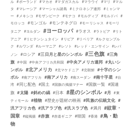
ル
#ポーランド
#マカオ
#マダガスカル
#マラウイ
#マリ
#マル
タ
#マレーシア
#マーシャル諸島
#ミクロネシア連邦
#ミャンマ
ー
#メキシコ
#モザンビーク
#モナコ
#モルディブ
#モルドバ
#
#モンゴル
#モンテネグロ
モロッコ
#モーリシャス
#モーリ
#ヨーロッパ
#ラオス
タニア
#ヨルダン
#ラトビア
#リト
アニア
#リヒテンシュタイン
#リビア
#リベリア
#ルクセンブル
ク
#ルワンダ
#ルーマニア
#レソト
#レッド・エンサイン
#レバ
#三色旗
#ロシア
#三日月と星のシンボル
#三角
ノン
旗
#中央アメリカ連邦
#丸いシ
#中国
#中央アフリカ共和国
#北アメリカ
ンボル
#十字のシン
#北マケドニア
#北朝鮮
ボル
#南アメリカ
#南十字星
#南アフリカ
#南スーダン
#台
#同じ配色
#国土
#国旗一覧
#国連
湾
#国旗の掲揚マナー
#星のシンボル
旗
#太陽
#斜めの縞
#日本
#月
#東
#植物
#歴史が題材の映画
#民族の伝統文化
#
ティモール
#紋章・
汎アフリカ色
#汎アラブ色
#汎スラブ色
#満月
国章
#鳥・動
#赤旗
#韓国
#縦掲揚
#赤道ギニア
#香港
物