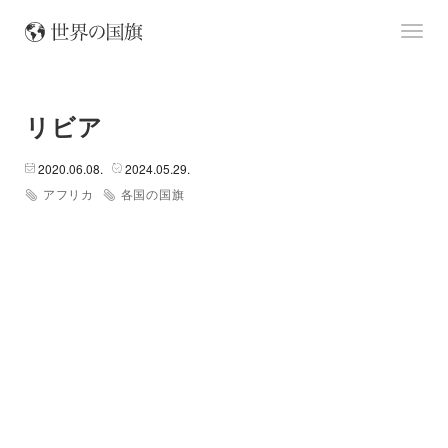
リビア
L
e
2020.06.08.
2024.05.29.
af
アフリカ
各国の国旗
le
t
|
©
O
p
+
e
n
−
S
tr
e
et
M
a
p
c
o