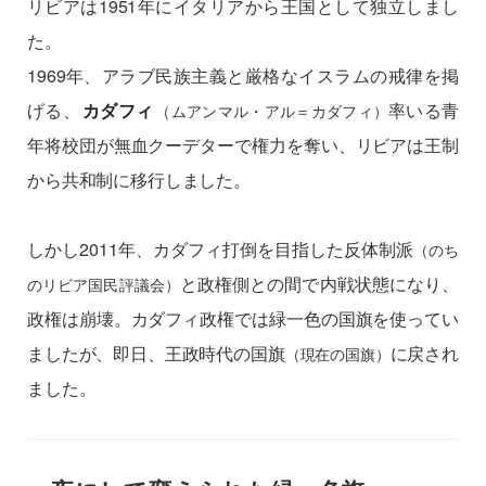
リビアは1951年にイタリアから王国として独立しまし
た。
1969年、アラブ民族主義と厳格なイスラムの戒律を掲
げる、
カダフィ
率いる青
（ムアンマル・アル＝カダフィ）
年将校団が無血クーデターで権力を奪い、リビアは王制
から共和制に移行しました。
しかし2011年、カダフィ打倒を目指した反体制派
（のち
と政権側との間で内戦状態になり、
のリビア国民評議会）
政権は崩壊。カダフィ政権では緑一色の国旗を使ってい
ましたが、即日、王政時代の国旗
に戻され
（現在の国旗）
ました。