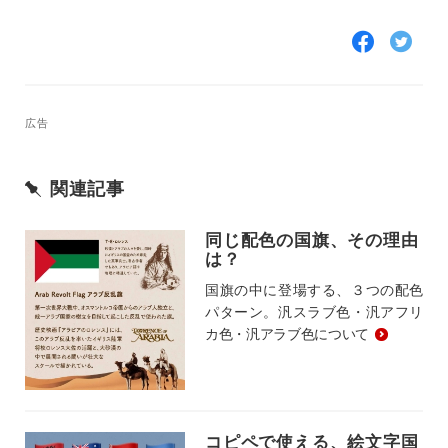
F
T
a
w
c
i
e
t
b
t
o
e
広告
o
r
k
で
で
シ
シ
ェ
関連記事
ェ
ア
ア
す
す
る
同じ配色の国旗、その理由
る
は？
国旗の中に登場する、３つの配色
パターン。汎スラブ色・汎アフリ
カ色・汎アラブ色について
コピペで使える、絵文字国