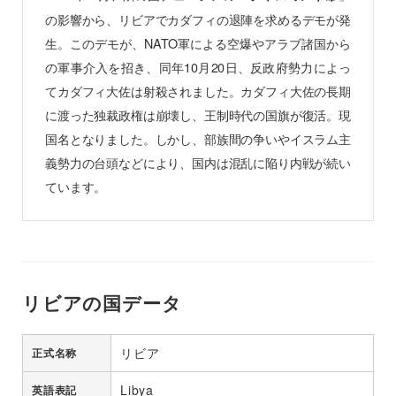
の影響から、リビアでカダフィの退陣を求めるデモが発
生。このデモが、NATO軍による空爆やアラブ諸国から
の軍事介入を招き、同年10月20日、反政府勢力によっ
てカダフィ大佐は射殺されました。カダフィ大佐の長期
に渡った独裁政権は崩壊し、王制時代の国旗が復活。現
国名となりました。しかし、部族間の争いやイスラム主
義勢力の台頭などにより、国内は混乱に陥り内戦が続い
ています。
リビアの国データ
リビア
正式名称
Libya
英語表記