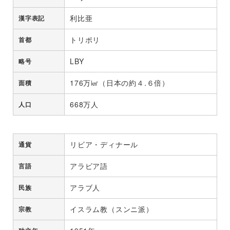
利比亜
漢字表記
トリポリ
首都
LBY
略号
176万㎢（日本の約４.６倍）
面積
668万人
人口
リビア・ディナール
通貨
アラビア語
言語
アラブ人
民族
イスラム教（スンニ派）
宗教