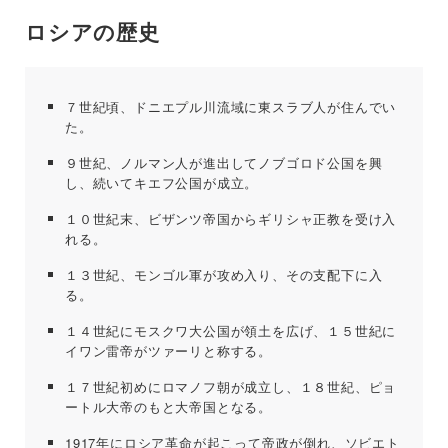
ロシアの歴史
７世紀頃、ドニエプル川流域に東スラブ人が住んでい
た。
９世紀、ノルマン人が進出してノブゴロド公国を興
し、続いてキエフ公国が成立。
１０世紀末、ビザンツ帝国からギリシャ正教を受け入
れる。
１３世紀、モンゴル軍が攻め入り、その支配下に入
る。
１４世紀にモスクワ大公国が領土を広げ、１５世紀に
イワン雷帝がツァーリと称する。
１７世紀初めにロマノフ朝が成立し、１８世紀、ピョ
ートル大帝のもと大帝国となる。
1917年にロシア革命が起こって帝政が倒れ、ソビエト