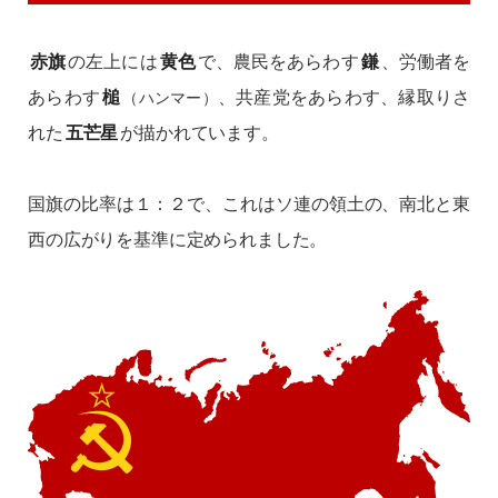
赤旗
の左上には
黄色
で、農民をあらわす
鎌
、労働者を
あらわす
槌
、共産党をあらわす、縁取りさ
（ハンマー）
れた
五芒星
が描かれています。
国旗の比率は１：２で、これはソ連の領土の、南北と東
西の広がりを基準に定められました。