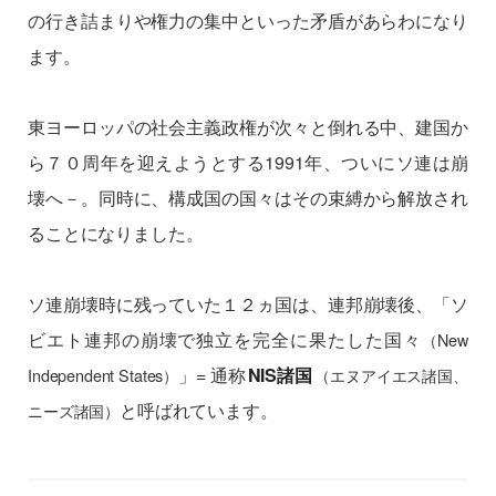
の行き詰まりや権力の集中といった矛盾があらわになり
ます。
東ヨーロッパの社会主義政権が次々と倒れる中、建国か
ら７０周年を迎えようとする1991年、ついにソ連は崩
壊へ－。同時に、構成国の国々はその束縛から解放され
ることになりました。
ソ連崩壊時に残っていた１２ヵ国は、連邦崩壊後、「ソ
ビエト連邦の崩壊で独立を完全に果たした国々
（New
」= 通称
NIS諸国
Independent States）
（エヌアイエス諸国、
と呼ばれています。
ニーズ諸国）