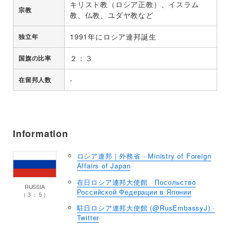
キリスト教（ロシア正教）、イスラム
宗教
教、仏教、ユダヤ教など
1991年にロシア連邦誕生
独立年
２：３
国旗の比率
-
在留邦人数
Information
ロシア連邦｜外務省 - Ministry of Foreign
Affairs of Japan
在日ロシア連邦大使館 Посольство
RUSSIA
Российской Федерации в Японии
（３：５）
駐日ロシア連邦大使館 (@RusEmbassyJ) ·
Twitter