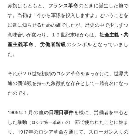
赤旗はもともと、
フランス革命
のときに誕生した旗で
す。当初は「今から軍隊を投入しますよ」ということを
民衆に知らせるための旗でしたが、歴史の中で少しずつ
意味合いが変わり、１９世紀末頃からは、
社会主義・共
産主義革命
、
労働者階級
のシンボルとなっていまし
た。
それが２０世紀初頭のロシア革命をきっかけに、世界共
通の価値観を持った象徴的な存在として一躍有名になっ
たのです。
1905年１月の
血の日曜日事件
を機に、労働者を中心と
した暴動
の一部で使われたことに始ま
（ロシア第一革命）
り、1917年のロシア革命を通じて、スローガン入りの