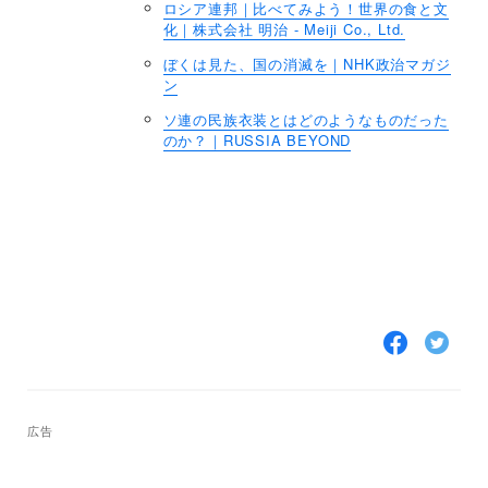
ロシア連邦｜比べてみよう！世界の食と文
化｜株式会社 明治 - Meiji Co., Ltd.
ぼくは見た、国の消滅を｜NHK政治マガジ
ン
ソ連の民族衣装とはどのようなものだった
のか？｜RUSSIA BEYOND
F
T
a
w
c
i
e
t
b
t
o
e
広告
o
r
k
で
で
シ