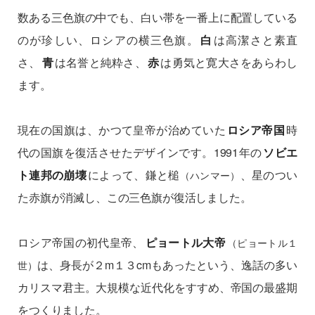
数ある三色旗の中でも、白い帯を一番上に配置している
のが珍しい、ロシアの横三色旗。
白
は高潔さと素直
さ、
青
は名誉と純粋さ、
赤
は勇気と寛大さをあらわし
ます。
現在の国旗は、かつて皇帝が治めていた
ロシア帝国
時
代の国旗を復活させたデザインです。1991年の
ソビエ
ト連邦の崩壊
によって、鎌と槌
、星のつい
（ハンマー）
た赤旗が消滅し、この三色旗が復活しました。
ロシア帝国の初代皇帝、
ピョートル大帝
（ピョートル１
は、身長が２m１３cmもあったという、逸話の多い
世）
カリスマ君主。大規模な近代化をすすめ、帝国の最盛期
をつくりました。