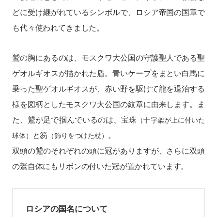
どに受け継がれているシンボルで、ロシア帝国の国章で
も代々使われてきました。
鷲の胸にあるのは、モスクワ大公国の守護聖人である聖
ゲオルギオスが描かれた盾。青いケープをまとい白馬に
乗った聖ゲオルギオスが、赤い野を駆けて龍を退治する
様を図柄としたモスクワ大公国の紋章に由来します。ま
た、鷲が足で掴んでいるのは、宝珠
（十字架が上に付いた
と笏
。
球体）
（飾りをつけた杖）
双頭の鷲のそれぞれの頭に冠がありますが、さらに双頭
の鷲自体にもリボンの付いた冠が置かれています。
ロシアの国名について