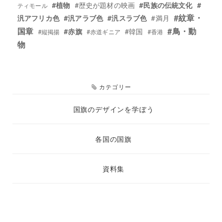
#植物
#歴史が題材の映画
#民族の伝統文化
#
ティモール
#紋章・
汎アフリカ色
#汎アラブ色
#汎スラブ色
#満月
国章
#鳥・動
#赤旗
#韓国
#縦掲揚
#赤道ギニア
#香港
物
カテゴリー
エ
件
国旗のデザインを学ぼう
ン
ト
エ
件
各国の国旗
リ
ン
ー
ト
エ
件
資料集
数
リ
ン
ー
ト
数
リ