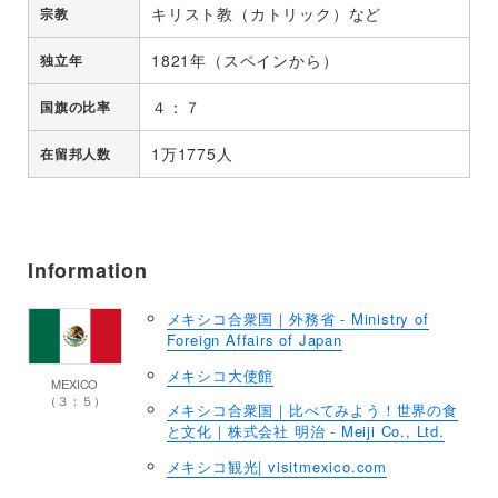
キリスト教（カトリック）など
宗教
1821年（スペインから）
独立年
４：７
国旗の比率
1万1775人
在留邦人数
Information
メキシコ合衆国｜外務省 - Ministry of
Foreign Affairs of Japan
メキシコ大使館
MEXICO
（３：５）
メキシコ合衆国｜比べてみよう！世界の食
と文化｜株式会社 明治 - Meiji Co., Ltd.
メキシコ観光| visitmexico.com