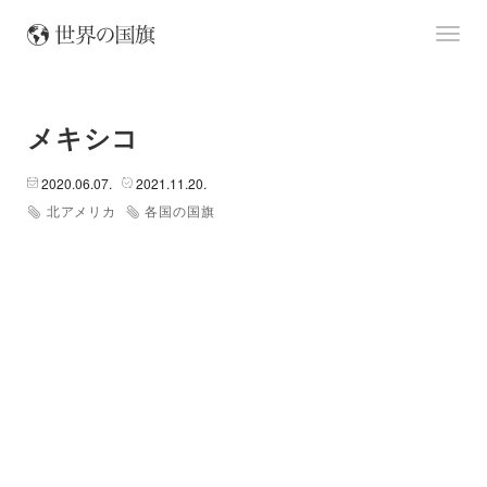
メキシコ
L
e
2020.06.07.
2021.11.20.
af
北アメリカ
各国の国旗
le
t
|
©
O
p
+
e
n
−
S
tr
e
et
M
a
p
c
o