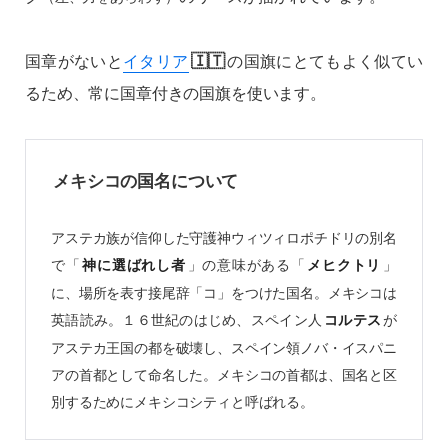
🇮🇹
国章がないと
イタリア
の国旗にとてもよく似てい
るため、常に国章付きの国旗を使います。
メキシコの国名について
アステカ族が信仰した守護神ウィツィロポチドリの別名
で「
」の意味がある「
」
神に選ばれし者
メヒクトリ
に、場所を表す接尾辞「コ」をつけた国名。メキシコは
英語読み。１６世紀のはじめ、スペイン人
が
コルテス
アステカ王国の都を破壊し、スペイン領ノバ・イスパニ
アの首都として命名した。メキシコの首都は、国名と区
別するためにメキシコシティと呼ばれる。