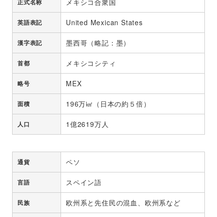
メキシコ合衆国
正式名称
United Mexican States
英語表記
墨西哥（略記：墨）
漢字表記
メキシコシティ
首都
MEX
略号
196万㎢（日本の約５倍）
面積
1億2619万人
人口
ペソ
通貨
スペイン語
言語
欧州系と先住民の混血、欧州系など
民族