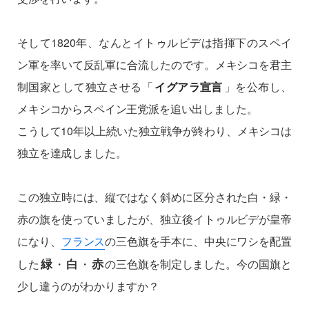
そして1820年、なんとイトゥルビデは指揮下のスペイ
ン軍を率いて反乱軍に合流したのです。メキシコを君主
制国家として独立させる「
イグアラ宣言
」を公布し、
メキシコからスペイン王党派を追い出しました。
こうして10年以上続いた独立戦争が終わり、メキシコは
独立を達成しました。
この独立時には、縦ではなく斜めに区分された白・緑・
赤の旗を使っていましたが、独立後イトゥルビデが皇帝
になり、
フランス
の三色旗を手本に、中央にワシを配置
緑
白
赤
した
・
・
の三色旗を制定しました。今の国旗と
少し違うのがわかりますか？