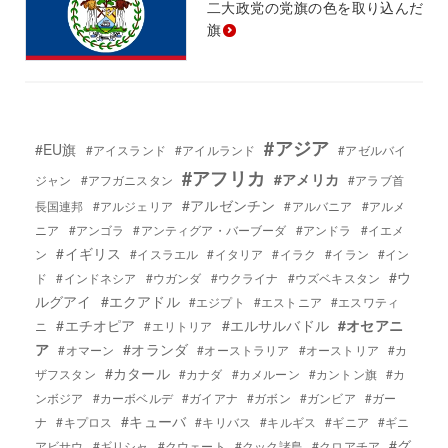
二大政党の党旗の色を取り込んだ
旗
#アジア
#EU旗
#アイスランド
#アイルランド
#アゼルバイ
#アフリカ
#アメリカ
ジャン
#アフガニスタン
#アラブ首
#アルゼンチン
長国連邦
#アルジェリア
#アルバニア
#アルメ
ニア
#アンゴラ
#アンティグア・バーブーダ
#アンドラ
#イエメ
#イギリス
ン
#イスラエル
#イタリア
#イラク
#イラン
#イン
#ウ
ド
#インドネシア
#ウガンダ
#ウクライナ
#ウズベキスタン
ルグアイ
#エクアドル
#エジプト
#エストニア
#エスワティ
#エチオピア
#エルサルバドル
#オセアニ
ニ
#エリトリア
ア
#オランダ
#オマーン
#オーストラリア
#オーストリア
#カ
#カタール
ザフスタン
#カナダ
#カメルーン
#カントン旗
#カ
ンボジア
#カーボベルデ
#ガイアナ
#ガボン
#ガンビア
#ガー
#キューバ
ナ
#キプロス
#キリバス
#キルギス
#ギニア
#ギニ
#グ
アビサウ
#ギリシャ
#クウェート
#クック諸島
#クロアチア