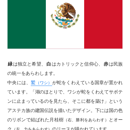
緑
は独立と希望、
白
はカトリックと信仰心、
赤
は民族
の統一をあらわします。
中央には、
鷲
が蛇をくわえている国章が置かれ
（ワシ）
ています。「湖のほとりで、ワシが蛇をくわえてサボテ
ンに止まっているのを見たら、そこに都を築け」という
アステカ族の建国伝説を描いたデザイン。下には国の色
のリボンで結ばれた月桂樹
とオー
（右、勝利をあらわす）
ク
のリースが描かれています。
（左、力をあらわす）