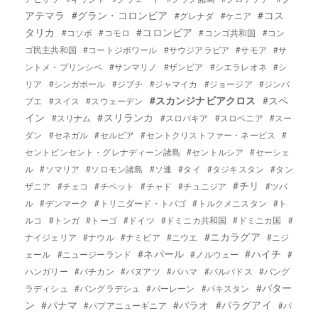
アテマラ
#グラン・コロンビア
#コス
#グレナダ
#ケニア
タリカ
#コロンビア
#コソボ
#コモロ
#コンゴ共和国
#コン
ゴ民主共和国
#コートジボワール
#サウジアラビア
#サモア
#サ
ントメ・プリンシペ
#サンマリノ
#ザンビア
#シエラレオネ
#シ
リア
#シンガポール
#ジブチ
#ジャマイカ
#ジョージア
#ジンバ
#スカンジナビアクロス
#スペ
ブエ
#スイス
#スウェーデン
イン
#スリランカ
#スリナム
#スロバキア
#スロベニア
#スー
ダン
#セネガル
#セルビア
#セントクリストファー・ネービス
#
セントビンセント・グレナディーン諸島
#セントルシア
#セーシェ
ル
#ソマリア
#ソロモン諸島
#ソ連
#タイ
#タジキスタン
#タン
#チリ
ザニア
#チェコ
#チベット
#チャド
#チュニジア
#ツバ
ル
#デンマーク
#トリニダード・トバゴ
#トルクメニスタン
#ト
ルコ
#トンガ
#トーゴ
#ドイツ
#ドミニカ共和国
#ドミニカ国
#
#ニカラグア
ナイジェリア
#ナウル
#ナミビア
#ニウエ
#ニジ
#ネパール
#ハイチ
ェール
#ニュージーランド
#ノルウェー
#
ハンガリー
#バチカン
#バヌアツ
#バハマ
#バルバドス
#バング
#パター
ラディシュ
#バングラデシュ
#バーレーン
#パキスタン
ン
#パナマ
#パラオ
#パラグアイ
#パプアニューギニア
#パ