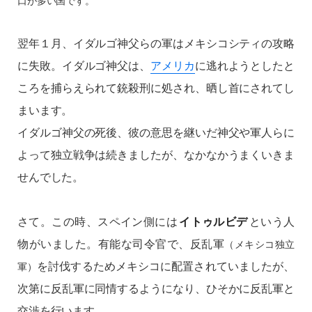
翌年１月、イダルゴ神父らの軍はメキシコシティの攻略
に失敗。イダルゴ神父は、
アメリカ
に逃れようとしたと
ころを捕らえられて銃殺刑に処され、晒し首にされてし
まいます。
イダルゴ神父の死後、彼の意思を継いだ神父や軍人らに
よって独立戦争は続きましたが、なかなかうまくいきま
せんでした。
さて。この時、スペイン側には
イトゥルビデ
という人
物がいました。有能な司令官で、反乱軍
（メキシコ独立
を討伐するためメキシコに配置されていましたが、
軍）
次第に反乱軍に同情するようになり、ひそかに反乱軍と
交渉を行います。