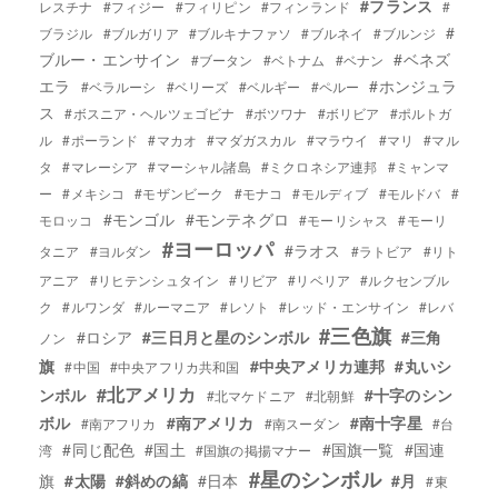
#フランス
レスチナ
#フィジー
#フィリピン
#フィンランド
#
#
ブラジル
#ブルガリア
#ブルキナファソ
#ブルネイ
#ブルンジ
ブルー・エンサイン
#ベネズ
#ブータン
#ベトナム
#ベナン
エラ
#ホンジュラ
#ベラルーシ
#ベリーズ
#ベルギー
#ペルー
ス
#ボスニア・ヘルツェゴビナ
#ボツワナ
#ボリビア
#ポルトガ
ル
#ポーランド
#マカオ
#マダガスカル
#マラウイ
#マリ
#マル
タ
#マレーシア
#マーシャル諸島
#ミクロネシア連邦
#ミャンマ
ー
#メキシコ
#モザンビーク
#モナコ
#モルディブ
#モルドバ
#
#モンゴル
#モンテネグロ
モロッコ
#モーリシャス
#モーリ
#ヨーロッパ
#ラオス
タニア
#ヨルダン
#ラトビア
#リト
アニア
#リヒテンシュタイン
#リビア
#リベリア
#ルクセンブル
ク
#ルワンダ
#ルーマニア
#レソト
#レッド・エンサイン
#レバ
#三色旗
#ロシア
#三日月と星のシンボル
#三角
ノン
旗
#中央アメリカ連邦
#丸いシ
#中国
#中央アフリカ共和国
#北アメリカ
ンボル
#十字のシン
#北マケドニア
#北朝鮮
ボル
#南アメリカ
#南十字星
#南アフリカ
#南スーダン
#台
#同じ配色
#国土
#国旗一覧
#国連
湾
#国旗の掲揚マナー
#星のシンボル
旗
#太陽
#斜めの縞
#日本
#月
#東