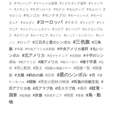
タ
#マレーシア
#マーシャル諸島
#ミクロネシア連邦
#ミャンマ
ー
#メキシコ
#モザンビーク
#モナコ
#モルディブ
#モルドバ
#
#モンゴル
#モンテネグロ
モロッコ
#モーリシャス
#モーリ
#ヨーロッパ
#ラオス
タニア
#ヨルダン
#ラトビア
#リト
アニア
#リヒテンシュタイン
#リビア
#リベリア
#ルクセンブル
ク
#ルワンダ
#ルーマニア
#レソト
#レッド・エンサイン
#レバ
#三色旗
#ロシア
#三日月と星のシンボル
#三角
ノン
旗
#中央アメリカ連邦
#丸いシ
#中国
#中央アフリカ共和国
#北アメリカ
ンボル
#十字のシン
#北マケドニア
#北朝鮮
ボル
#南アメリカ
#南十字星
#南アフリカ
#南スーダン
#台
#同じ配色
#国土
#国旗一覧
#国連
湾
#国旗の掲揚マナー
#星のシンボル
旗
#太陽
#斜めの縞
#日本
#月
#東
#植物
#歴史が題材の映画
#民族の伝統文化
#
ティモール
#紋章・
汎アフリカ色
#汎アラブ色
#汎スラブ色
#満月
国章
#鳥・動
#赤旗
#韓国
#縦掲揚
#赤道ギニア
#香港
物