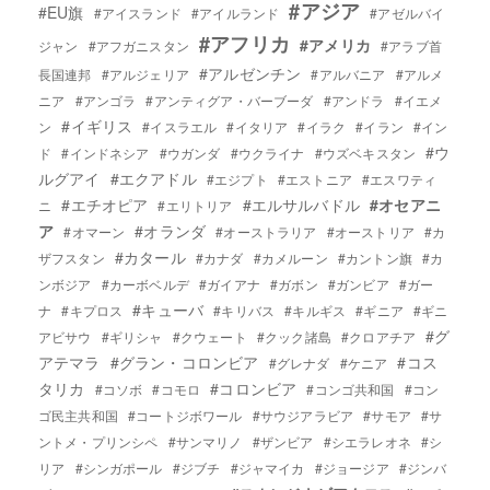
#アジア
#EU旗
#アイスランド
#アイルランド
#アゼルバイ
#アフリカ
#アメリカ
ジャン
#アフガニスタン
#アラブ首
#アルゼンチン
長国連邦
#アルジェリア
#アルバニア
#アルメ
ニア
#アンゴラ
#アンティグア・バーブーダ
#アンドラ
#イエメ
#イギリス
ン
#イスラエル
#イタリア
#イラク
#イラン
#イン
#ウ
ド
#インドネシア
#ウガンダ
#ウクライナ
#ウズベキスタン
ルグアイ
#エクアドル
#エジプト
#エストニア
#エスワティ
#エチオピア
#エルサルバドル
#オセアニ
ニ
#エリトリア
ア
#オランダ
#オマーン
#オーストラリア
#オーストリア
#カ
#カタール
ザフスタン
#カナダ
#カメルーン
#カントン旗
#カ
ンボジア
#カーボベルデ
#ガイアナ
#ガボン
#ガンビア
#ガー
#キューバ
ナ
#キプロス
#キリバス
#キルギス
#ギニア
#ギニ
#グ
アビサウ
#ギリシャ
#クウェート
#クック諸島
#クロアチア
アテマラ
#グラン・コロンビア
#コス
#グレナダ
#ケニア
タリカ
#コロンビア
#コソボ
#コモロ
#コンゴ共和国
#コン
ゴ民主共和国
#コートジボワール
#サウジアラビア
#サモア
#サ
ントメ・プリンシペ
#サンマリノ
#ザンビア
#シエラレオネ
#シ
リア
#シンガポール
#ジブチ
#ジャマイカ
#ジョージア
#ジンバ