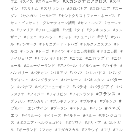
#スカンジナビアクロス
#スペ
ブエ
#スイス
#スウェーデン
イン
#スリランカ
#スリナム
#スロバキア
#スロベニア
#スー
ダン
#セネガル
#セルビア
#セントクリストファー・ネービス
#
セントビンセント・グレナディーン諸島
#セントルシア
#セーシェ
ル
#ソマリア
#ソロモン諸島
#ソ連
#タイ
#タジキスタン
#タン
#チリ
ザニア
#チェコ
#チベット
#チャド
#チュニジア
#ツバ
ル
#デンマーク
#トリニダード・トバゴ
#トルクメニスタン
#ト
ルコ
#トンガ
#トーゴ
#ドイツ
#ドミニカ共和国
#ドミニカ国
#
#ニカラグア
ナイジェリア
#ナウル
#ナミビア
#ニウエ
#ニジ
#ネパール
#ハイチ
ェール
#ニュージーランド
#ノルウェー
#
ハンガリー
#バチカン
#バヌアツ
#バハマ
#バルバドス
#バング
#パター
ラディシュ
#バングラデシュ
#バーレーン
#パキスタン
ン
#パナマ
#パラオ
#パラグアイ
#パプアニューギニア
#パ
#フランス
レスチナ
#フィジー
#フィリピン
#フィンランド
#
#
ブラジル
#ブルガリア
#ブルキナファソ
#ブルネイ
#ブルンジ
ブルー・エンサイン
#ベネズ
#ブータン
#ベトナム
#ベナン
エラ
#ホンジュラ
#ベラルーシ
#ベリーズ
#ベルギー
#ペルー
ス
#ボスニア・ヘルツェゴビナ
#ボツワナ
#ボリビア
#ポルトガ
ル
#ポーランド
#マカオ
#マダガスカル
#マラウイ
#マリ
#マル