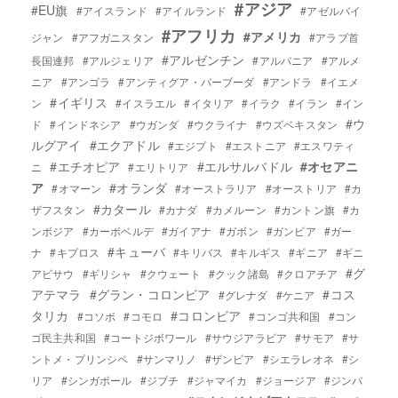
#アジア
#EU旗
#アイスランド
#アイルランド
#アゼルバイ
#アフリカ
#アメリカ
ジャン
#アフガニスタン
#アラブ首
#アルゼンチン
長国連邦
#アルジェリア
#アルバニア
#アルメ
ニア
#アンゴラ
#アンティグア・バーブーダ
#アンドラ
#イエメ
#イギリス
ン
#イスラエル
#イタリア
#イラク
#イラン
#イン
#ウ
ド
#インドネシア
#ウガンダ
#ウクライナ
#ウズベキスタン
ルグアイ
#エクアドル
#エジプト
#エストニア
#エスワティ
#エチオピア
#エルサルバドル
#オセアニ
ニ
#エリトリア
ア
#オランダ
#オマーン
#オーストラリア
#オーストリア
#カ
#カタール
ザフスタン
#カナダ
#カメルーン
#カントン旗
#カ
ンボジア
#カーボベルデ
#ガイアナ
#ガボン
#ガンビア
#ガー
#キューバ
ナ
#キプロス
#キリバス
#キルギス
#ギニア
#ギニ
#グ
アビサウ
#ギリシャ
#クウェート
#クック諸島
#クロアチア
アテマラ
#グラン・コロンビア
#コス
#グレナダ
#ケニア
タリカ
#コロンビア
#コソボ
#コモロ
#コンゴ共和国
#コン
ゴ民主共和国
#コートジボワール
#サウジアラビア
#サモア
#サ
ントメ・プリンシペ
#サンマリノ
#ザンビア
#シエラレオネ
#シ
リア
#シンガポール
#ジブチ
#ジャマイカ
#ジョージア
#ジンバ