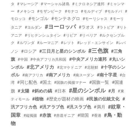
タ
#マレーシア
#マーシャル諸島
#ミクロネシア連邦
#ミャンマ
ー
#メキシコ
#モザンビーク
#モナコ
#モルディブ
#モルドバ
#
#モンゴル
#モンテネグロ
モロッコ
#モーリシャス
#モーリ
#ヨーロッパ
#ラオス
タニア
#ヨルダン
#ラトビア
#リト
アニア
#リヒテンシュタイン
#リビア
#リベリア
#ルクセンブル
ク
#ルワンダ
#ルーマニア
#レソト
#レッド・エンサイン
#レバ
#三色旗
#ロシア
#三日月と星のシンボル
#三角
ノン
旗
#中央アメリカ連邦
#丸いシ
#中国
#中央アフリカ共和国
#北アメリカ
ンボル
#十字のシン
#北マケドニア
#北朝鮮
ボル
#南アメリカ
#南十字星
#南アフリカ
#南スーダン
#台
#同じ配色
#国土
#国旗一覧
#国連
湾
#国旗の掲揚マナー
#星のシンボル
旗
#太陽
#斜めの縞
#日本
#月
#東
#植物
#歴史が題材の映画
#民族の伝統文化
#
ティモール
#紋章・
汎アフリカ色
#汎アラブ色
#汎スラブ色
#満月
国章
#鳥・動
#赤旗
#韓国
#縦掲揚
#赤道ギニア
#香港
物