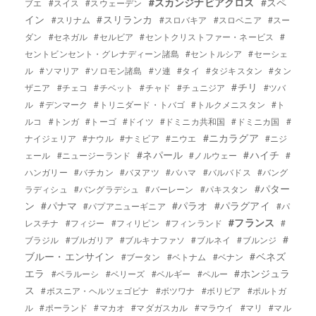
#スカンジナビアクロス
#スペ
ブエ
#スイス
#スウェーデン
イン
#スリランカ
#スリナム
#スロバキア
#スロベニア
#スー
ダン
#セネガル
#セルビア
#セントクリストファー・ネービス
#
セントビンセント・グレナディーン諸島
#セントルシア
#セーシェ
ル
#ソマリア
#ソロモン諸島
#ソ連
#タイ
#タジキスタン
#タン
#チリ
ザニア
#チェコ
#チベット
#チャド
#チュニジア
#ツバ
ル
#デンマーク
#トリニダード・トバゴ
#トルクメニスタン
#ト
ルコ
#トンガ
#トーゴ
#ドイツ
#ドミニカ共和国
#ドミニカ国
#
#ニカラグア
ナイジェリア
#ナウル
#ナミビア
#ニウエ
#ニジ
#ネパール
#ハイチ
ェール
#ニュージーランド
#ノルウェー
#
ハンガリー
#バチカン
#バヌアツ
#バハマ
#バルバドス
#バング
#パター
ラディシュ
#バングラデシュ
#バーレーン
#パキスタン
ン
#パナマ
#パラオ
#パラグアイ
#パプアニューギニア
#パ
#フランス
レスチナ
#フィジー
#フィリピン
#フィンランド
#
#
ブラジル
#ブルガリア
#ブルキナファソ
#ブルネイ
#ブルンジ
ブルー・エンサイン
#ベネズ
#ブータン
#ベトナム
#ベナン
エラ
#ホンジュラ
#ベラルーシ
#ベリーズ
#ベルギー
#ペルー
ス
#ボスニア・ヘルツェゴビナ
#ボツワナ
#ボリビア
#ポルトガ
ル
#ポーランド
#マカオ
#マダガスカル
#マラウイ
#マリ
#マル