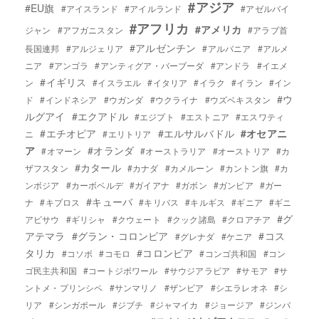
#アジア
#EU旗
#アイスランド
#アイルランド
#アゼルバイ
#アフリカ
#アメリカ
ジャン
#アフガニスタン
#アラブ首
#アルゼンチン
長国連邦
#アルジェリア
#アルバニア
#アルメ
ニア
#アンゴラ
#アンティグア・バーブーダ
#アンドラ
#イエメ
#イギリス
ン
#イスラエル
#イタリア
#イラク
#イラン
#イン
#ウ
ド
#インドネシア
#ウガンダ
#ウクライナ
#ウズベキスタン
ルグアイ
#エクアドル
#エジプト
#エストニア
#エスワティ
#エチオピア
#エルサルバドル
#オセアニ
ニ
#エリトリア
ア
#オランダ
#オマーン
#オーストラリア
#オーストリア
#カ
#カタール
ザフスタン
#カナダ
#カメルーン
#カントン旗
#カ
ンボジア
#カーボベルデ
#ガイアナ
#ガボン
#ガンビア
#ガー
#キューバ
ナ
#キプロス
#キリバス
#キルギス
#ギニア
#ギニ
#グ
アビサウ
#ギリシャ
#クウェート
#クック諸島
#クロアチア
アテマラ
#グラン・コロンビア
#コス
#グレナダ
#ケニア
タリカ
#コロンビア
#コソボ
#コモロ
#コンゴ共和国
#コン
ゴ民主共和国
#コートジボワール
#サウジアラビア
#サモア
#サ
ントメ・プリンシペ
#サンマリノ
#ザンビア
#シエラレオネ
#シ
リア
#シンガポール
#ジブチ
#ジャマイカ
#ジョージア
#ジンバ