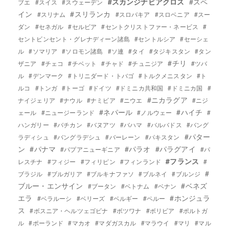
#スカンジナビアクロス
#スペ
ブエ
#スイス
#スウェーデン
イン
#スリランカ
#スリナム
#スロバキア
#スロベニア
#スー
ダン
#セネガル
#セルビア
#セントクリストファー・ネービス
#
セントビンセント・グレナディーン諸島
#セントルシア
#セーシェ
ル
#ソマリア
#ソロモン諸島
#ソ連
#タイ
#タジキスタン
#タン
#チリ
ザニア
#チェコ
#チベット
#チャド
#チュニジア
#ツバ
ル
#デンマーク
#トリニダード・トバゴ
#トルクメニスタン
#ト
ルコ
#トンガ
#トーゴ
#ドイツ
#ドミニカ共和国
#ドミニカ国
#
#ニカラグア
ナイジェリア
#ナウル
#ナミビア
#ニウエ
#ニジ
#ネパール
#ハイチ
ェール
#ニュージーランド
#ノルウェー
#
ハンガリー
#バチカン
#バヌアツ
#バハマ
#バルバドス
#バング
#パター
ラディシュ
#バングラデシュ
#バーレーン
#パキスタン
ン
#パナマ
#パラオ
#パラグアイ
#パプアニューギニア
#パ
#フランス
レスチナ
#フィジー
#フィリピン
#フィンランド
#
#
ブラジル
#ブルガリア
#ブルキナファソ
#ブルネイ
#ブルンジ
ブルー・エンサイン
#ベネズ
#ブータン
#ベトナム
#ベナン
エラ
#ホンジュラ
#ベラルーシ
#ベリーズ
#ベルギー
#ペルー
ス
#ボスニア・ヘルツェゴビナ
#ボツワナ
#ボリビア
#ポルトガ
ル
#ポーランド
#マカオ
#マダガスカル
#マラウイ
#マリ
#マル