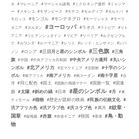
タ
#マレーシア
#マーシャル諸島
#ミクロネシア連邦
#ミャンマ
ー
#メキシコ
#モザンビーク
#モナコ
#モルディブ
#モルドバ
#
#モンゴル
#モンテネグロ
モロッコ
#モーリシャス
#モーリ
#ヨーロッパ
#ラオス
タニア
#ヨルダン
#ラトビア
#リト
アニア
#リヒテンシュタイン
#リビア
#リベリア
#ルクセンブル
ク
#ルワンダ
#ルーマニア
#レソト
#レッド・エンサイン
#レバ
#三色旗
#ロシア
#三日月と星のシンボル
#三角
ノン
旗
#中央アメリカ連邦
#丸いシ
#中国
#中央アフリカ共和国
#北アメリカ
ンボル
#十字のシン
#北マケドニア
#北朝鮮
ボル
#南アメリカ
#南十字星
#南アフリカ
#南スーダン
#台
#同じ配色
#国土
#国旗一覧
#国連
湾
#国旗の掲揚マナー
#星のシンボル
旗
#太陽
#斜めの縞
#日本
#月
#東
#植物
#歴史が題材の映画
#民族の伝統文化
#
ティモール
#紋章・
汎アフリカ色
#汎アラブ色
#汎スラブ色
#満月
国章
#鳥・動
#赤旗
#韓国
#縦掲揚
#赤道ギニア
#香港
物