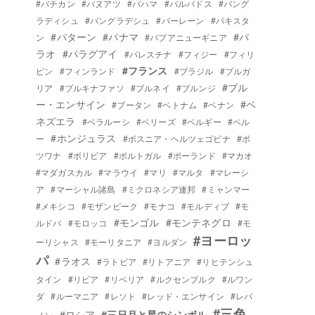
#バチカン
#バヌアツ
#バハマ
#バルバドス
#バング
ラディシュ
#バングラデシュ
#バーレーン
#パキスタ
#パターン
#パナマ
#パ
ン
#パプアニューギニア
ラオ
#パラグアイ
#パレスチナ
#フィジー
#フィリ
#フランス
ピン
#フィンランド
#ブラジル
#ブルガ
#ブル
リア
#ブルキナファソ
#ブルネイ
#ブルンジ
ー・エンサイン
#ベ
#ブータン
#ベトナム
#ベナン
ネズエラ
#ベラルーシ
#ベリーズ
#ベルギー
#ペル
#ホンジュラス
ー
#ボスニア・ヘルツェゴビナ
#ボ
ツワナ
#ボリビア
#ポルトガル
#ポーランド
#マカオ
#マダガスカル
#マラウイ
#マリ
#マルタ
#マレーシ
ア
#マーシャル諸島
#ミクロネシア連邦
#ミャンマー
#メキシコ
#モザンビーク
#モナコ
#モルディブ
#モ
#モンゴル
#モンテネグロ
ルドバ
#モロッコ
#モ
#ヨーロッ
ーリシャス
#モーリタニア
#ヨルダン
パ
#ラオス
#ラトビア
#リトアニア
#リヒテンシュ
タイン
#リビア
#リベリア
#ルクセンブルク
#ルワン
ダ
#ルーマニア
#レソト
#レッド・エンサイン
#レバ
#三色
#ロシア
#三日月と星のシンボル
ノン