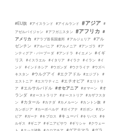
#アジア
#EU旗
#アイスランド
#アイルランド
#
#アフリカ
#
アゼルバイジャン
#アフガニスタン
アメリカ
#アル
#アラブ首長国連邦
#アルジェリア
ゼンチン
#アルバニア
#アルメニア
#アンゴラ
#ア
#イギ
ンティグア・バーブーダ
#アンドラ
#イエメン
リス
#イスラエル
#イタリア
#イラク
#イラン
#イ
ンド
#インドネシア
#ウガンダ
#ウクライナ
#ウズベ
#ウルグアイ
#エクアドル
キスタン
#エジプト
#
#エチオピア
エストニア
#エスワティニ
#エリトリ
#エルサルバドル
#オセアニア
#オ
ア
#オマーン
ランダ
#オーストラリア
#オーストリア
#カザフスタ
#カタール
ン
#カナダ
#カメルーン
#カントン旗
#
カンボジア
#カーボベルデ
#ガイアナ
#ガボン
#ガン
#キューバ
ビア
#ガーナ
#キプロス
#キリバス
#キ
ルギス
#ギニア
#ギニアビサウ
#ギリシャ
#クウェー
#グアテマラ
#グラ
ト
#クック諸島
#クロアチア