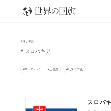
世界の国旗
# スロバキア
#ヨーロッパ
#三色旗
#汎スラブ色
スロバ
ヨーロッパ