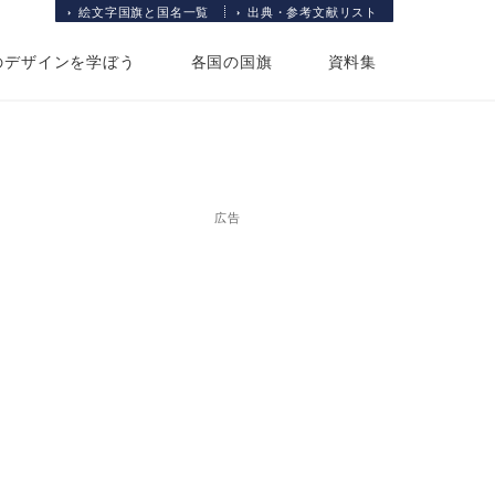
絵文字国旗と国名一覧
出典・参考文献リスト
のデザインを学ぼう
各国の国旗
資料集
広告