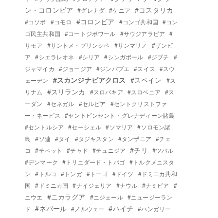
ン・コロンビア
#コスタリカ
#グレナダ
#ケニア
#コロンビア
#コソボ
#コモロ
#コンゴ共和国
#コン
ゴ民主共和国
#コートジボワール
#サウジアラビア
#
サモア
#サントメ・プリンシペ
#サンマリノ
#ザンビ
ア
#シエラレオネ
#シリア
#シンガポール
#ジブチ
#
ジャマイカ
#ジョージア
#ジンバブエ
#スイス
#スウ
#スカンジナビアクロス
#スペイン
ェーデン
#ス
#スリランカ
リナム
#スロバキア
#スロベニア
#ス
ーダン
#セネガル
#セルビア
#セントクリストファ
ー・ネービス
#セントビンセント・グレナディーン諸島
#セントルシア
#セーシェル
#ソマリア
#ソロモン諸
島
#ソ連
#タイ
#タジキスタン
#タンザニア
#チェ
#チリ
コ
#チベット
#チャド
#チュニジア
#ツバル
#デンマーク
#トリニダード・トバゴ
#トルクメニスタ
ン
#トルコ
#トンガ
#トーゴ
#ドイツ
#ドミニカ共和
国
#ドミニカ国
#ナイジェリア
#ナウル
#ナミビア
#
#ニカラグア
ニウエ
#ニジェール
#ニュージーラン
#ネパール
#ハイチ
ド
#ノルウェー
#ハンガリー