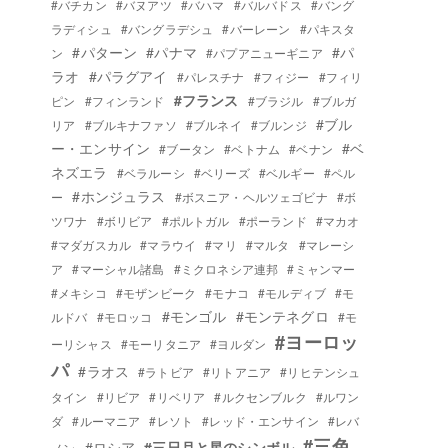
#バチカン
#バヌアツ
#バハマ
#バルバドス
#バング
ラディシュ
#バングラデシュ
#バーレーン
#パキスタ
#パターン
#パナマ
#パ
ン
#パプアニューギニア
ラオ
#パラグアイ
#パレスチナ
#フィジー
#フィリ
#フランス
ピン
#フィンランド
#ブラジル
#ブルガ
#ブル
リア
#ブルキナファソ
#ブルネイ
#ブルンジ
ー・エンサイン
#ベ
#ブータン
#ベトナム
#ベナン
ネズエラ
#ベラルーシ
#ベリーズ
#ベルギー
#ペル
#ホンジュラス
ー
#ボスニア・ヘルツェゴビナ
#ボ
ツワナ
#ボリビア
#ポルトガル
#ポーランド
#マカオ
#マダガスカル
#マラウイ
#マリ
#マルタ
#マレーシ
ア
#マーシャル諸島
#ミクロネシア連邦
#ミャンマー
#メキシコ
#モザンビーク
#モナコ
#モルディブ
#モ
#モンゴル
#モンテネグロ
ルドバ
#モロッコ
#モ
#ヨーロッ
ーリシャス
#モーリタニア
#ヨルダン
パ
#ラオス
#ラトビア
#リトアニア
#リヒテンシュ
タイン
#リビア
#リベリア
#ルクセンブルク
#ルワン
ダ
#ルーマニア
#レソト
#レッド・エンサイン
#レバ
#三色
#ロシア
#三日月と星のシンボル
ノン