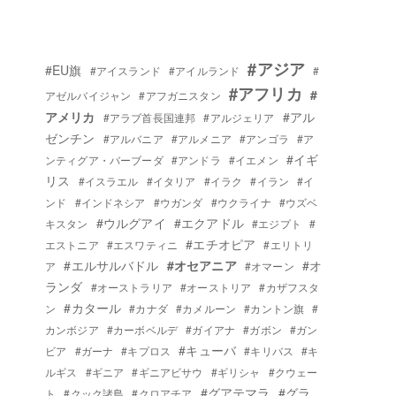
#アジア
#EU旗
#アイスランド
#アイルランド
#
#アフリカ
#
アゼルバイジャン
#アフガニスタン
アメリカ
#アル
#アラブ首長国連邦
#アルジェリア
ゼンチン
#アルバニア
#アルメニア
#アンゴラ
#ア
#イギ
ンティグア・バーブーダ
#アンドラ
#イエメン
リス
#イスラエル
#イタリア
#イラク
#イラン
#イ
ンド
#インドネシア
#ウガンダ
#ウクライナ
#ウズベ
#ウルグアイ
#エクアドル
キスタン
#エジプト
#
#エチオピア
エストニア
#エスワティニ
#エリトリ
#エルサルバドル
#オセアニア
#オ
ア
#オマーン
ランダ
#オーストラリア
#オーストリア
#カザフスタ
#カタール
ン
#カナダ
#カメルーン
#カントン旗
#
カンボジア
#カーボベルデ
#ガイアナ
#ガボン
#ガン
#キューバ
ビア
#ガーナ
#キプロス
#キリバス
#キ
ルギス
#ギニア
#ギニアビサウ
#ギリシャ
#クウェー
#グアテマラ
#グラ
ト
#クック諸島
#クロアチア