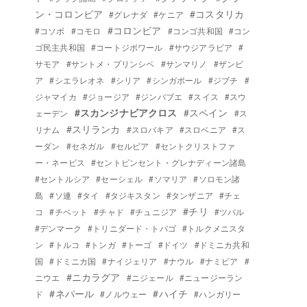
ン・コロンビア
#コスタリカ
#グレナダ
#ケニア
#コロンビア
#コソボ
#コモロ
#コンゴ共和国
#コン
ゴ民主共和国
#コートジボワール
#サウジアラビア
#
サモア
#サントメ・プリンシペ
#サンマリノ
#ザンビ
ア
#シエラレオネ
#シリア
#シンガポール
#ジブチ
#
ジャマイカ
#ジョージア
#ジンバブエ
#スイス
#スウ
#スカンジナビアクロス
#スペイン
ェーデン
#ス
#スリランカ
リナム
#スロバキア
#スロベニア
#ス
ーダン
#セネガル
#セルビア
#セントクリストファ
ー・ネービス
#セントビンセント・グレナディーン諸島
#セントルシア
#セーシェル
#ソマリア
#ソロモン諸
島
#ソ連
#タイ
#タジキスタン
#タンザニア
#チェ
#チリ
コ
#チベット
#チャド
#チュニジア
#ツバル
#デンマーク
#トリニダード・トバゴ
#トルクメニスタ
ン
#トルコ
#トンガ
#トーゴ
#ドイツ
#ドミニカ共和
国
#ドミニカ国
#ナイジェリア
#ナウル
#ナミビア
#
#ニカラグア
ニウエ
#ニジェール
#ニュージーラン
#ネパール
#ハイチ
ド
#ノルウェー
#ハンガリー