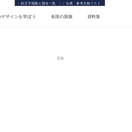
絵文字国旗と国名一覧
出典・参考文献リスト
のデザインを学ぼう
各国の国旗
資料集
広告