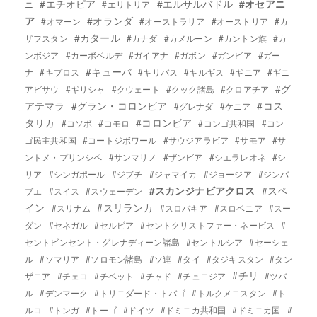
#エチオピア
#エルサルバドル
#オセアニ
ニ
#エリトリア
ア
#オランダ
#オマーン
#オーストラリア
#オーストリア
#カ
#カタール
ザフスタン
#カナダ
#カメルーン
#カントン旗
#カ
ンボジア
#カーボベルデ
#ガイアナ
#ガボン
#ガンビア
#ガー
#キューバ
ナ
#キプロス
#キリバス
#キルギス
#ギニア
#ギニ
#グ
アビサウ
#ギリシャ
#クウェート
#クック諸島
#クロアチア
アテマラ
#グラン・コロンビア
#コス
#グレナダ
#ケニア
タリカ
#コロンビア
#コソボ
#コモロ
#コンゴ共和国
#コン
ゴ民主共和国
#コートジボワール
#サウジアラビア
#サモア
#サ
ントメ・プリンシペ
#サンマリノ
#ザンビア
#シエラレオネ
#シ
リア
#シンガポール
#ジブチ
#ジャマイカ
#ジョージア
#ジンバ
#スカンジナビアクロス
#スペ
ブエ
#スイス
#スウェーデン
イン
#スリランカ
#スリナム
#スロバキア
#スロベニア
#スー
ダン
#セネガル
#セルビア
#セントクリストファー・ネービス
#
セントビンセント・グレナディーン諸島
#セントルシア
#セーシェ
ル
#ソマリア
#ソロモン諸島
#ソ連
#タイ
#タジキスタン
#タン
#チリ
ザニア
#チェコ
#チベット
#チャド
#チュニジア
#ツバ
ル
#デンマーク
#トリニダード・トバゴ
#トルクメニスタン
#ト
ルコ
#トンガ
#トーゴ
#ドイツ
#ドミニカ共和国
#ドミニカ国
#