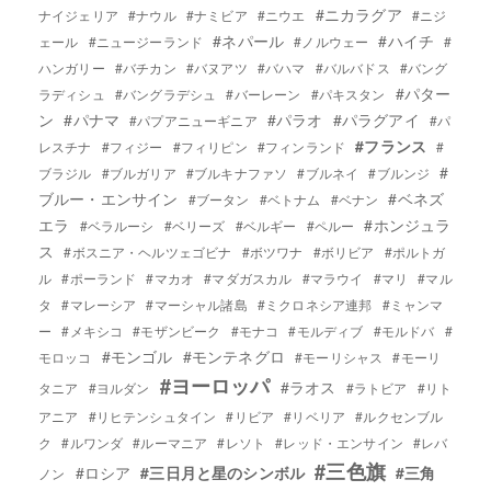
#ニカラグア
ナイジェリア
#ナウル
#ナミビア
#ニウエ
#ニジ
#ネパール
#ハイチ
ェール
#ニュージーランド
#ノルウェー
#
ハンガリー
#バチカン
#バヌアツ
#バハマ
#バルバドス
#バング
#パター
ラディシュ
#バングラデシュ
#バーレーン
#パキスタン
ン
#パナマ
#パラオ
#パラグアイ
#パプアニューギニア
#パ
#フランス
レスチナ
#フィジー
#フィリピン
#フィンランド
#
#
ブラジル
#ブルガリア
#ブルキナファソ
#ブルネイ
#ブルンジ
ブルー・エンサイン
#ベネズ
#ブータン
#ベトナム
#ベナン
エラ
#ホンジュラ
#ベラルーシ
#ベリーズ
#ベルギー
#ペルー
ス
#ボスニア・ヘルツェゴビナ
#ボツワナ
#ボリビア
#ポルトガ
ル
#ポーランド
#マカオ
#マダガスカル
#マラウイ
#マリ
#マル
タ
#マレーシア
#マーシャル諸島
#ミクロネシア連邦
#ミャンマ
ー
#メキシコ
#モザンビーク
#モナコ
#モルディブ
#モルドバ
#
#モンゴル
#モンテネグロ
モロッコ
#モーリシャス
#モーリ
#ヨーロッパ
#ラオス
タニア
#ヨルダン
#ラトビア
#リト
アニア
#リヒテンシュタイン
#リビア
#リベリア
#ルクセンブル
ク
#ルワンダ
#ルーマニア
#レソト
#レッド・エンサイン
#レバ
#三色旗
#ロシア
#三日月と星のシンボル
#三角
ノン