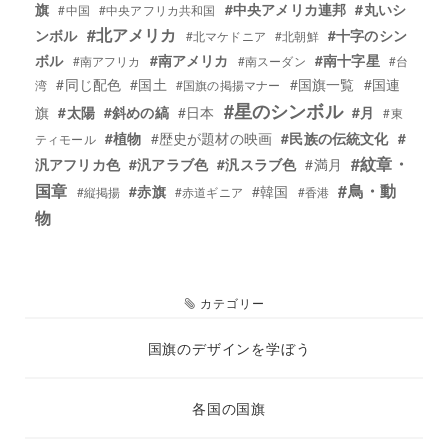
旗
#中央アメリカ連邦
#丸いシ
#中国
#中央アフリカ共和国
#北アメリカ
ンボル
#十字のシン
#北マケドニア
#北朝鮮
ボル
#南アメリカ
#南十字星
#南アフリカ
#南スーダン
#台
#同じ配色
#国土
#国旗一覧
#国連
湾
#国旗の掲揚マナー
#星のシンボル
旗
#太陽
#斜めの縞
#日本
#月
#東
#植物
#歴史が題材の映画
#民族の伝統文化
#
ティモール
#紋章・
汎アフリカ色
#汎アラブ色
#汎スラブ色
#満月
国章
#鳥・動
#赤旗
#韓国
#縦掲揚
#赤道ギニア
#香港
物
カテゴリー
エ
件
国旗のデザインを学ぼう
ン
ト
エ
件
各国の国旗
リ
ン