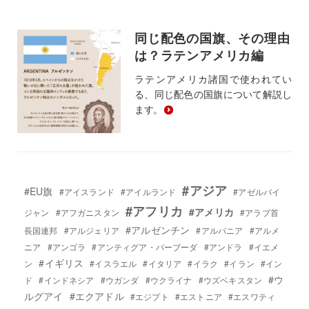
同じ配色の国旗、その理由
は？ラテンアメリカ編
ラテンアメリカ諸国で使われてい
る、同じ配色の国旗について解説し
ます。
#アジア
#EU旗
#アイスランド
#アイルランド
#アゼルバイ
#アフリカ
#アメリカ
ジャン
#アフガニスタン
#アラブ首
#アルゼンチン
長国連邦
#アルジェリア
#アルバニア
#アルメ
ニア
#アンゴラ
#アンティグア・バーブーダ
#アンドラ
#イエメ
#イギリス
ン
#イスラエル
#イタリア
#イラク
#イラン
#イン
#ウ
ド
#インドネシア
#ウガンダ
#ウクライナ
#ウズベキスタン
ルグアイ
#エクアドル
#エジプト
#エストニア
#エスワティ