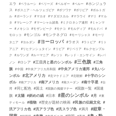
エラ
#ホンジュラ
#ベラルーシ
#ベリーズ
#ベルギー
#ペルー
ス
#ボスニア・ヘルツェゴビナ
#ボツワナ
#ボリビア
#ポルトガ
ル
#ポーランド
#マカオ
#マダガスカル
#マラウイ
#マリ
#マル
タ
#マレーシア
#マーシャル諸島
#ミクロネシア連邦
#ミャンマ
ー
#メキシコ
#モザンビーク
#モナコ
#モルディブ
#モルドバ
#
#モンゴル
#モンテネグロ
モロッコ
#モーリシャス
#モーリ
#ヨーロッパ
#ラオス
タニア
#ヨルダン
#ラトビア
#リト
アニア
#リヒテンシュタイン
#リビア
#リベリア
#ルクセンブル
ク
#ルワンダ
#ルーマニア
#レソト
#レッド・エンサイン
#レバ
#三色旗
#ロシア
#三日月と星のシンボル
#三角
ノン
旗
#中央アメリカ連邦
#丸いシ
#中国
#中央アフリカ共和国
#北アメリカ
ンボル
#十字のシン
#北マケドニア
#北朝鮮
ボル
#南アメリカ
#南十字星
#南アフリカ
#南スーダン
#台
#同じ配色
#国土
#国旗一覧
#国連
湾
#国旗の掲揚マナー
#星のシンボル
旗
#太陽
#斜めの縞
#日本
#月
#東
#植物
#歴史が題材の映画
#民族の伝統文化
#
ティモール
#紋章・
汎アフリカ色
#汎アラブ色
#汎スラブ色
#満月
国章
#鳥・動
#赤旗
#韓国
#縦掲揚
#赤道ギニア
#香港