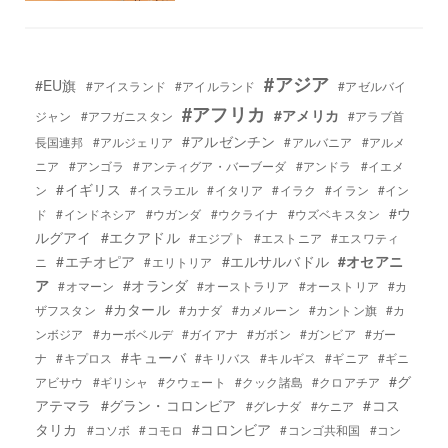
#アジア
#EU旗
#アイスランド
#アイルランド
#アゼルバイ
#アフリカ
#アメリカ
ジャン
#アフガニスタン
#アラブ首
#アルゼンチン
長国連邦
#アルジェリア
#アルバニア
#アルメ
ニア
#アンゴラ
#アンティグア・バーブーダ
#アンドラ
#イエメ
#イギリス
ン
#イスラエル
#イタリア
#イラク
#イラン
#イン
#ウ
ド
#インドネシア
#ウガンダ
#ウクライナ
#ウズベキスタン
ルグアイ
#エクアドル
#エジプト
#エストニア
#エスワティ
#エチオピア
#エルサルバドル
#オセアニ
ニ
#エリトリア
ア
#オランダ
#オマーン
#オーストラリア
#オーストリア
#カ
#カタール
ザフスタン
#カナダ
#カメルーン
#カントン旗
#カ
ンボジア
#カーボベルデ
#ガイアナ
#ガボン
#ガンビア
#ガー
#キューバ
ナ
#キプロス
#キリバス
#キルギス
#ギニア
#ギニ
#グ
アビサウ
#ギリシャ
#クウェート
#クック諸島
#クロアチア
アテマラ
#グラン・コロンビア
#コス
#グレナダ
#ケニア
タリカ
#コロンビア
#コソボ
#コモロ
#コンゴ共和国
#コン