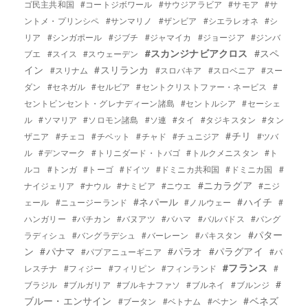
ゴ民主共和国
#コートジボワール
#サウジアラビア
#サモア
#サ
ントメ・プリンシペ
#サンマリノ
#ザンビア
#シエラレオネ
#シ
リア
#シンガポール
#ジブチ
#ジャマイカ
#ジョージア
#ジンバ
#スカンジナビアクロス
#スペ
ブエ
#スイス
#スウェーデン
イン
#スリランカ
#スリナム
#スロバキア
#スロベニア
#スー
ダン
#セネガル
#セルビア
#セントクリストファー・ネービス
#
セントビンセント・グレナディーン諸島
#セントルシア
#セーシェ
ル
#ソマリア
#ソロモン諸島
#ソ連
#タイ
#タジキスタン
#タン
#チリ
ザニア
#チェコ
#チベット
#チャド
#チュニジア
#ツバ
ル
#デンマーク
#トリニダード・トバゴ
#トルクメニスタン
#ト
ルコ
#トンガ
#トーゴ
#ドイツ
#ドミニカ共和国
#ドミニカ国
#
#ニカラグア
ナイジェリア
#ナウル
#ナミビア
#ニウエ
#ニジ
#ネパール
#ハイチ
ェール
#ニュージーランド
#ノルウェー
#
ハンガリー
#バチカン
#バヌアツ
#バハマ
#バルバドス
#バング
#パター
ラディシュ
#バングラデシュ
#バーレーン
#パキスタン
ン
#パナマ
#パラオ
#パラグアイ
#パプアニューギニア
#パ
#フランス
レスチナ
#フィジー
#フィリピン
#フィンランド
#
#
ブラジル
#ブルガリア
#ブルキナファソ
#ブルネイ
#ブルンジ
ブルー・エンサイン
#ベネズ
#ブータン
#ベトナム
#ベナン