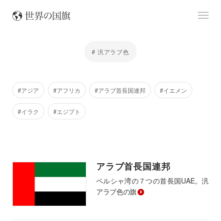
# 汎アラブ色
#アジア
#アフリカ
#アラブ首長国連邦
#イエメン
#イラク
#エジプト
アラブ首長国連邦
ペルシャ湾の７つの首長国UAE。汎
アラブ色の旗