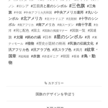
#三色旗
#ロシア
#三日月と星のシンボル
#三角
ノン
旗
#中央アメリカ連邦
#丸いシ
#中国
#中央アフリカ共和国
#北アメリカ
ンボル
#十字のシン
#北マケドニア
#北朝鮮
ボル
#南アメリカ
#南十字星
#南アフリカ
#南スーダン
#台
#同じ配色
#国土
#国旗一覧
#国連
湾
#国旗の掲揚マナー
#星のシンボル
旗
#太陽
#斜めの縞
#日本
#月
#東
#植物
#歴史が題材の映画
#民族の伝統文化
#
ティモール
#紋章・
汎アフリカ色
#汎アラブ色
#汎スラブ色
#満月
国章
#鳥・動
#赤旗
#韓国
#縦掲揚
#赤道ギニア
#香港
物
カテゴリー
エ
件
国旗のデザインを学ぼう
ン
ト
エ
件