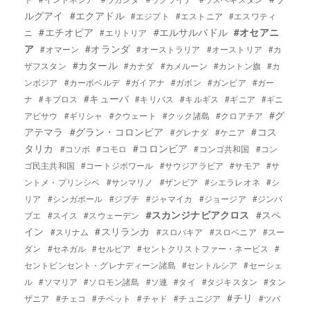
ルグアイ
#エクアドル
#エジプト
#エストニア
#エスワティ
#エチオピア
#エルサルバドル
#オセアニ
ニ
#エリトリア
ア
#オランダ
#オマーン
#オーストラリア
#オーストリア
#カ
#カタール
ザフスタン
#カナダ
#カメルーン
#カントン旗
#カ
ンボジア
#カーボベルデ
#ガイアナ
#ガボン
#ガンビア
#ガー
#キューバ
ナ
#キプロス
#キリバス
#キルギス
#ギニア
#ギニ
#グ
アビサウ
#ギリシャ
#クウェート
#クック諸島
#クロアチア
アテマラ
#グラン・コロンビア
#コス
#グレナダ
#ケニア
タリカ
#コロンビア
#コソボ
#コモロ
#コンゴ共和国
#コン
ゴ民主共和国
#コートジボワール
#サウジアラビア
#サモア
#サ
ントメ・プリンシペ
#サンマリノ
#ザンビア
#シエラレオネ
#シ
リア
#シンガポール
#ジブチ
#ジャマイカ
#ジョージア
#ジンバ
#スカンジナビアクロス
#スペ
ブエ
#スイス
#スウェーデン
イン
#スリランカ
#スリナム
#スロバキア
#スロベニア
#スー
ダン
#セネガル
#セルビア
#セントクリストファー・ネービス
#
セントビンセント・グレナディーン諸島
#セントルシア
#セーシェ
ル
#ソマリア
#ソロモン諸島
#ソ連
#タイ
#タジキスタン
#タン
#チリ
ザニア
#チェコ
#チベット
#チャド
#チュニジア
#ツバ