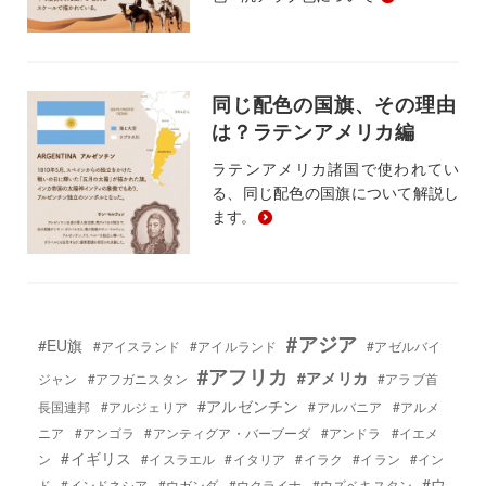
同じ配色の国旗、その理由
は？ラテンアメリカ編
ラテンアメリカ諸国で使われてい
る、同じ配色の国旗について解説し
ます。
#アジア
#EU旗
#アイスランド
#アイルランド
#アゼルバイ
#アフリカ
#アメリカ
ジャン
#アフガニスタン
#アラブ首
#アルゼンチン
長国連邦
#アルジェリア
#アルバニア
#アルメ
ニア
#アンゴラ
#アンティグア・バーブーダ
#アンドラ
#イエメ
#イギリス
ン
#イスラエル
#イタリア
#イラク
#イラン
#イン
#ウ
ド
#インドネシア
#ウガンダ
#ウクライナ
#ウズベキスタン