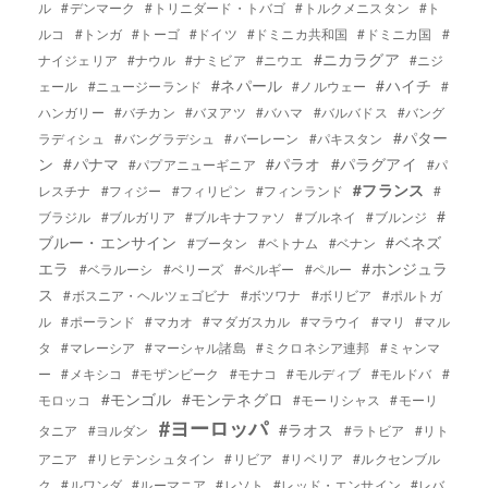
ル
#デンマーク
#トリニダード・トバゴ
#トルクメニスタン
#ト
ルコ
#トンガ
#トーゴ
#ドイツ
#ドミニカ共和国
#ドミニカ国
#
#ニカラグア
ナイジェリア
#ナウル
#ナミビア
#ニウエ
#ニジ
#ネパール
#ハイチ
ェール
#ニュージーランド
#ノルウェー
#
ハンガリー
#バチカン
#バヌアツ
#バハマ
#バルバドス
#バング
#パター
ラディシュ
#バングラデシュ
#バーレーン
#パキスタン
ン
#パナマ
#パラオ
#パラグアイ
#パプアニューギニア
#パ
#フランス
レスチナ
#フィジー
#フィリピン
#フィンランド
#
#
ブラジル
#ブルガリア
#ブルキナファソ
#ブルネイ
#ブルンジ
ブルー・エンサイン
#ベネズ
#ブータン
#ベトナム
#ベナン
エラ
#ホンジュラ
#ベラルーシ
#ベリーズ
#ベルギー
#ペルー
ス
#ボスニア・ヘルツェゴビナ
#ボツワナ
#ボリビア
#ポルトガ
ル
#ポーランド
#マカオ
#マダガスカル
#マラウイ
#マリ
#マル
タ
#マレーシア
#マーシャル諸島
#ミクロネシア連邦
#ミャンマ
ー
#メキシコ
#モザンビーク
#モナコ
#モルディブ
#モルドバ
#
#モンゴル
#モンテネグロ
モロッコ
#モーリシャス
#モーリ
#ヨーロッパ
#ラオス
タニア
#ヨルダン
#ラトビア
#リト
アニア
#リヒテンシュタイン
#リビア
#リベリア
#ルクセンブル
ク
#ルワンダ
#ルーマニア
#レソト
#レッド・エンサイン
#レバ