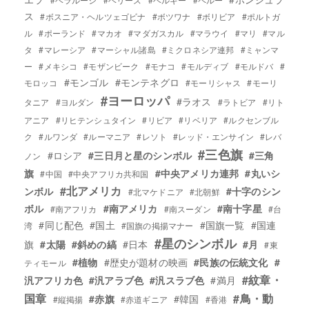
ス
#ボスニア・ヘルツェゴビナ
#ボツワナ
#ボリビア
#ポルトガ
ル
#ポーランド
#マカオ
#マダガスカル
#マラウイ
#マリ
#マル
タ
#マレーシア
#マーシャル諸島
#ミクロネシア連邦
#ミャンマ
ー
#メキシコ
#モザンビーク
#モナコ
#モルディブ
#モルドバ
#
#モンゴル
#モンテネグロ
モロッコ
#モーリシャス
#モーリ
#ヨーロッパ
#ラオス
タニア
#ヨルダン
#ラトビア
#リト
アニア
#リヒテンシュタイン
#リビア
#リベリア
#ルクセンブル
ク
#ルワンダ
#ルーマニア
#レソト
#レッド・エンサイン
#レバ
#三色旗
#ロシア
#三日月と星のシンボル
#三角
ノン
旗
#中央アメリカ連邦
#丸いシ
#中国
#中央アフリカ共和国
#北アメリカ
ンボル
#十字のシン
#北マケドニア
#北朝鮮
ボル
#南アメリカ
#南十字星
#南アフリカ
#南スーダン
#台
#同じ配色
#国土
#国旗一覧
#国連
湾
#国旗の掲揚マナー
#星のシンボル
旗
#太陽
#斜めの縞
#日本
#月
#東
#植物
#歴史が題材の映画
#民族の伝統文化
#
ティモール
#紋章・
汎アフリカ色
#汎アラブ色
#汎スラブ色
#満月
国章
#鳥・動
#赤旗
#韓国
#縦掲揚
#赤道ギニア
#香港