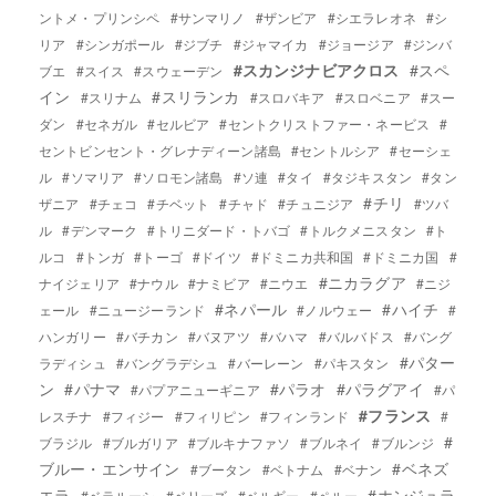
ントメ・プリンシペ
#サンマリノ
#ザンビア
#シエラレオネ
#シ
リア
#シンガポール
#ジブチ
#ジャマイカ
#ジョージア
#ジンバ
#スカンジナビアクロス
#スペ
ブエ
#スイス
#スウェーデン
イン
#スリランカ
#スリナム
#スロバキア
#スロベニア
#スー
ダン
#セネガル
#セルビア
#セントクリストファー・ネービス
#
セントビンセント・グレナディーン諸島
#セントルシア
#セーシェ
ル
#ソマリア
#ソロモン諸島
#ソ連
#タイ
#タジキスタン
#タン
#チリ
ザニア
#チェコ
#チベット
#チャド
#チュニジア
#ツバ
ル
#デンマーク
#トリニダード・トバゴ
#トルクメニスタン
#ト
ルコ
#トンガ
#トーゴ
#ドイツ
#ドミニカ共和国
#ドミニカ国
#
#ニカラグア
ナイジェリア
#ナウル
#ナミビア
#ニウエ
#ニジ
#ネパール
#ハイチ
ェール
#ニュージーランド
#ノルウェー
#
ハンガリー
#バチカン
#バヌアツ
#バハマ
#バルバドス
#バング
#パター
ラディシュ
#バングラデシュ
#バーレーン
#パキスタン
ン
#パナマ
#パラオ
#パラグアイ
#パプアニューギニア
#パ
#フランス
レスチナ
#フィジー
#フィリピン
#フィンランド
#
#
ブラジル
#ブルガリア
#ブルキナファソ
#ブルネイ
#ブルンジ
ブルー・エンサイン
#ベネズ
#ブータン
#ベトナム
#ベナン
エラ
#ホンジュラ
#ベラルーシ
#ベリーズ
#ベルギー
#ペルー