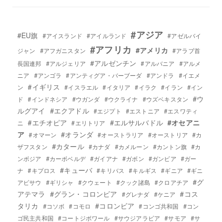
#アジア
#EU旗
#アイスランド
#アイルランド
#アゼルバイ
#アフリカ
#アメリカ
ジャン
#アフガニスタン
#アラブ首
#アルゼンチン
長国連邦
#アルジェリア
#アルバニア
#アルメ
ニア
#アンゴラ
#アンティグア・バーブーダ
#アンドラ
#イエメ
#イギリス
ン
#イスラエル
#イタリア
#イラク
#イラン
#イン
#ウ
ド
#インドネシア
#ウガンダ
#ウクライナ
#ウズベキスタン
ルグアイ
#エクアドル
#エジプト
#エストニア
#エスワティ
#エチオピア
#エルサルバドル
#オセアニ
ニ
#エリトリア
ア
#オランダ
#オマーン
#オーストラリア
#オーストリア
#カ
#カタール
ザフスタン
#カナダ
#カメルーン
#カントン旗
#カ
ンボジア
#カーボベルデ
#ガイアナ
#ガボン
#ガンビア
#ガー
#キューバ
ナ
#キプロス
#キリバス
#キルギス
#ギニア
#ギニ
#グ
アビサウ
#ギリシャ
#クウェート
#クック諸島
#クロアチア
アテマラ
#グラン・コロンビア
#コス
#グレナダ
#ケニア
タリカ
#コロンビア
#コソボ
#コモロ
#コンゴ共和国
#コン
ゴ民主共和国
#コートジボワール
#サウジアラビア
#サモア
#サ