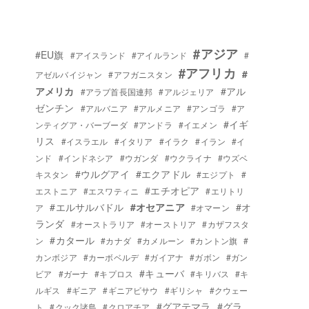
#アジア
#EU旗
#アイスランド
#アイルランド
#
#アフリカ
#
アゼルバイジャン
#アフガニスタン
アメリカ
#アル
#アラブ首長国連邦
#アルジェリア
ゼンチン
#アルバニア
#アルメニア
#アンゴラ
#ア
#イギ
ンティグア・バーブーダ
#アンドラ
#イエメン
リス
#イスラエル
#イタリア
#イラク
#イラン
#イ
ンド
#インドネシア
#ウガンダ
#ウクライナ
#ウズベ
#ウルグアイ
#エクアドル
キスタン
#エジプト
#
#エチオピア
エストニア
#エスワティニ
#エリトリ
#エルサルバドル
#オセアニア
#オ
ア
#オマーン
ランダ
#オーストラリア
#オーストリア
#カザフスタ
#カタール
ン
#カナダ
#カメルーン
#カントン旗
#
カンボジア
#カーボベルデ
#ガイアナ
#ガボン
#ガン
#キューバ
ビア
#ガーナ
#キプロス
#キリバス
#キ
ルギス
#ギニア
#ギニアビサウ
#ギリシャ
#クウェー
#グアテマラ
#グラ
ト
#クック諸島
#クロアチア