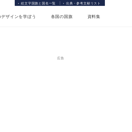
絵文字国旗と国名一覧
出典・参考文献リスト
のデザインを学ぼう
各国の国旗
資料集
広告