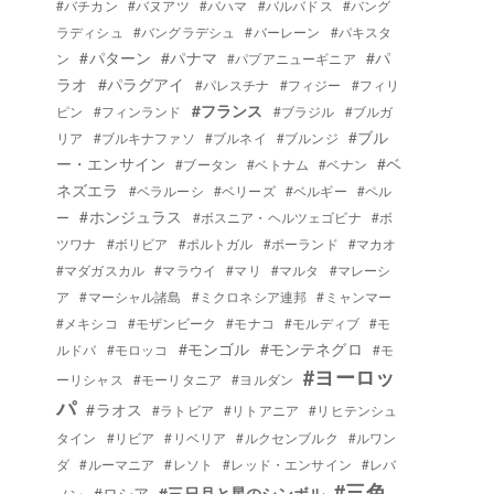
#バチカン
#バヌアツ
#バハマ
#バルバドス
#バング
ラディシュ
#バングラデシュ
#バーレーン
#パキスタ
#パターン
#パナマ
#パ
ン
#パプアニューギニア
ラオ
#パラグアイ
#パレスチナ
#フィジー
#フィリ
#フランス
ピン
#フィンランド
#ブラジル
#ブルガ
#ブル
リア
#ブルキナファソ
#ブルネイ
#ブルンジ
ー・エンサイン
#ベ
#ブータン
#ベトナム
#ベナン
ネズエラ
#ベラルーシ
#ベリーズ
#ベルギー
#ペル
#ホンジュラス
ー
#ボスニア・ヘルツェゴビナ
#ボ
ツワナ
#ボリビア
#ポルトガル
#ポーランド
#マカオ
#マダガスカル
#マラウイ
#マリ
#マルタ
#マレーシ
ア
#マーシャル諸島
#ミクロネシア連邦
#ミャンマー
#メキシコ
#モザンビーク
#モナコ
#モルディブ
#モ
#モンゴル
#モンテネグロ
ルドバ
#モロッコ
#モ
#ヨーロッ
ーリシャス
#モーリタニア
#ヨルダン
パ
#ラオス
#ラトビア
#リトアニア
#リヒテンシュ
タイン
#リビア
#リベリア
#ルクセンブルク
#ルワン
ダ
#ルーマニア
#レソト
#レッド・エンサイン
#レバ
#三色
#ロシア
#三日月と星のシンボル
ノン