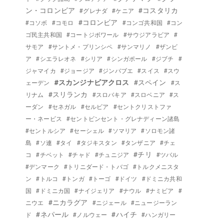
ン・コロンビア
#コスタリカ
#グレナダ
#ケニア
#コロンビア
#コソボ
#コモロ
#コンゴ共和国
#コン
ゴ民主共和国
#コートジボワール
#サウジアラビア
#
サモア
#サントメ・プリンシペ
#サンマリノ
#ザンビ
ア
#シエラレオネ
#シリア
#シンガポール
#ジブチ
#
ジャマイカ
#ジョージア
#ジンバブエ
#スイス
#スウ
#スカンジナビアクロス
#スペイン
ェーデン
#ス
#スリランカ
リナム
#スロバキア
#スロベニア
#ス
ーダン
#セネガル
#セルビア
#セントクリストファ
ー・ネービス
#セントビンセント・グレナディーン諸島
#セントルシア
#セーシェル
#ソマリア
#ソロモン諸
島
#ソ連
#タイ
#タジキスタン
#タンザニア
#チェ
#チリ
コ
#チベット
#チャド
#チュニジア
#ツバル
#デンマーク
#トリニダード・トバゴ
#トルクメニスタ
ン
#トルコ
#トンガ
#トーゴ
#ドイツ
#ドミニカ共和
国
#ドミニカ国
#ナイジェリア
#ナウル
#ナミビア
#
#ニカラグア
ニウエ
#ニジェール
#ニュージーラン
#ネパール
#ハイチ
ド
#ノルウェー
#ハンガリー