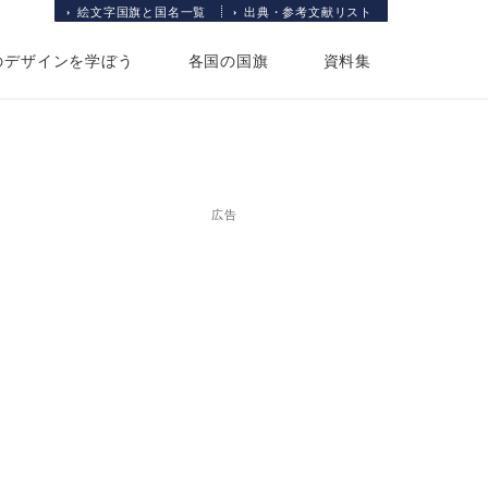
絵文字国旗と国名一覧
出典・参考文献リスト
のデザインを学ぼう
各国の国旗
資料集
広告