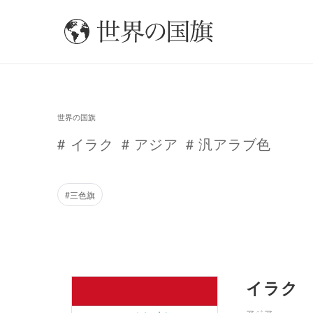
世界の国旗
# イラク
# アジア
# 汎アラブ色
#三色旗
イラク
アジア