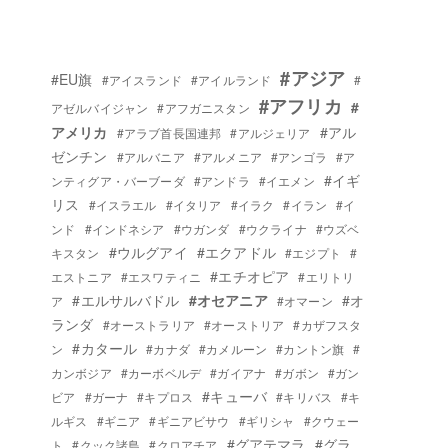
#アジア
#EU旗
#アイスランド
#アイルランド
#
#アフリカ
#
アゼルバイジャン
#アフガニスタン
アメリカ
#アル
#アラブ首長国連邦
#アルジェリア
ゼンチン
#アルバニア
#アルメニア
#アンゴラ
#ア
#イギ
ンティグア・バーブーダ
#アンドラ
#イエメン
リス
#イスラエル
#イタリア
#イラク
#イラン
#イ
ンド
#インドネシア
#ウガンダ
#ウクライナ
#ウズベ
#ウルグアイ
#エクアドル
キスタン
#エジプト
#
#エチオピア
エストニア
#エスワティニ
#エリトリ
#エルサルバドル
#オセアニア
#オ
ア
#オマーン
ランダ
#オーストラリア
#オーストリア
#カザフスタ
#カタール
ン
#カナダ
#カメルーン
#カントン旗
#
カンボジア
#カーボベルデ
#ガイアナ
#ガボン
#ガン
#キューバ
ビア
#ガーナ
#キプロス
#キリバス
#キ
ルギス
#ギニア
#ギニアビサウ
#ギリシャ
#クウェー
#グアテマラ
#グラ
ト
#クック諸島
#クロアチア