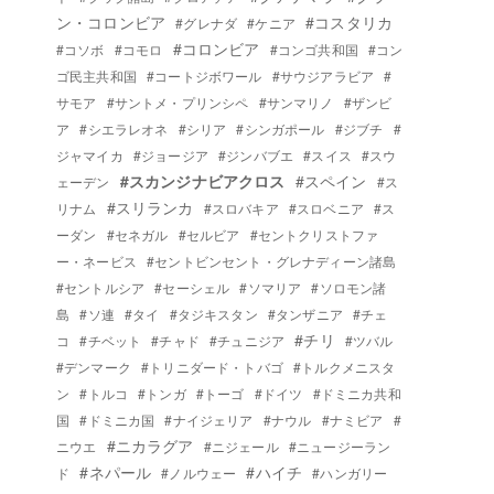
ン・コロンビア
#コスタリカ
#グレナダ
#ケニア
#コロンビア
#コソボ
#コモロ
#コンゴ共和国
#コン
ゴ民主共和国
#コートジボワール
#サウジアラビア
#
サモア
#サントメ・プリンシペ
#サンマリノ
#ザンビ
ア
#シエラレオネ
#シリア
#シンガポール
#ジブチ
#
ジャマイカ
#ジョージア
#ジンバブエ
#スイス
#スウ
#スカンジナビアクロス
#スペイン
ェーデン
#ス
#スリランカ
リナム
#スロバキア
#スロベニア
#ス
ーダン
#セネガル
#セルビア
#セントクリストファ
ー・ネービス
#セントビンセント・グレナディーン諸島
#セントルシア
#セーシェル
#ソマリア
#ソロモン諸
島
#ソ連
#タイ
#タジキスタン
#タンザニア
#チェ
#チリ
コ
#チベット
#チャド
#チュニジア
#ツバル
#デンマーク
#トリニダード・トバゴ
#トルクメニスタ
ン
#トルコ
#トンガ
#トーゴ
#ドイツ
#ドミニカ共和
国
#ドミニカ国
#ナイジェリア
#ナウル
#ナミビア
#
#ニカラグア
ニウエ
#ニジェール
#ニュージーラン
#ネパール
#ハイチ
ド
#ノルウェー
#ハンガリー