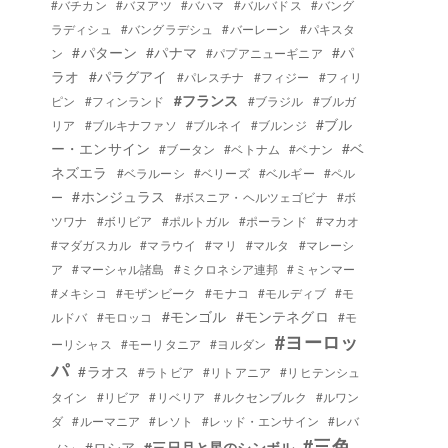
#バチカン
#バヌアツ
#バハマ
#バルバドス
#バング
ラディシュ
#バングラデシュ
#バーレーン
#パキスタ
#パターン
#パナマ
#パ
ン
#パプアニューギニア
ラオ
#パラグアイ
#パレスチナ
#フィジー
#フィリ
#フランス
ピン
#フィンランド
#ブラジル
#ブルガ
#ブル
リア
#ブルキナファソ
#ブルネイ
#ブルンジ
ー・エンサイン
#ベ
#ブータン
#ベトナム
#ベナン
ネズエラ
#ベラルーシ
#ベリーズ
#ベルギー
#ペル
#ホンジュラス
ー
#ボスニア・ヘルツェゴビナ
#ボ
ツワナ
#ボリビア
#ポルトガル
#ポーランド
#マカオ
#マダガスカル
#マラウイ
#マリ
#マルタ
#マレーシ
ア
#マーシャル諸島
#ミクロネシア連邦
#ミャンマー
#メキシコ
#モザンビーク
#モナコ
#モルディブ
#モ
#モンゴル
#モンテネグロ
ルドバ
#モロッコ
#モ
#ヨーロッ
ーリシャス
#モーリタニア
#ヨルダン
パ
#ラオス
#ラトビア
#リトアニア
#リヒテンシュ
タイン
#リビア
#リベリア
#ルクセンブルク
#ルワン
ダ
#ルーマニア
#レソト
#レッド・エンサイン
#レバ
#三色
#ロシア
#三日月と星のシンボル
ノン