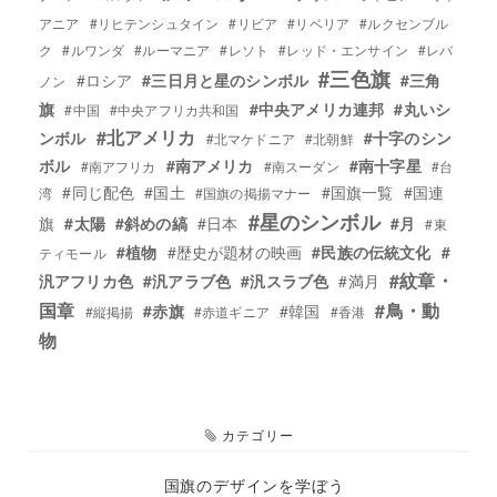
アニア
#リヒテンシュタイン
#リビア
#リベリア
#ルクセンブル
ク
#ルワンダ
#ルーマニア
#レソト
#レッド・エンサイン
#レバ
#三色旗
#ロシア
#三日月と星のシンボル
#三角
ノン
旗
#中央アメリカ連邦
#丸いシ
#中国
#中央アフリカ共和国
#北アメリカ
ンボル
#十字のシン
#北マケドニア
#北朝鮮
ボル
#南アメリカ
#南十字星
#南アフリカ
#南スーダン
#台
#同じ配色
#国土
#国旗一覧
#国連
湾
#国旗の掲揚マナー
#星のシンボル
旗
#太陽
#斜めの縞
#日本
#月
#東
#植物
#歴史が題材の映画
#民族の伝統文化
#
ティモール
#紋章・
汎アフリカ色
#汎アラブ色
#汎スラブ色
#満月
国章
#鳥・動
#赤旗
#韓国
#縦掲揚
#赤道ギニア
#香港
物
カテゴリー
エ
件
国旗のデザインを学ぼう