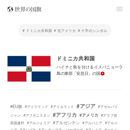
# ドミニカ共和国
# 北アメリカ
# 十字のシンボル
ドミニカ共和国
ハイチと島を分けるイスパニョーラ
島の東部「安息日」の国
#アジア
#EU旗
#アイスランド
#アイルランド
#アゼルバイ
#アフリカ
#アメリカ
ジャン
#アフガニスタン
#アラブ首
#アルゼンチン
長国連邦
#アルジェリア
#アルバニア
#アルメ
ニア
#アンゴラ
#アンティグア・バーブーダ
#アンドラ
#イエメ