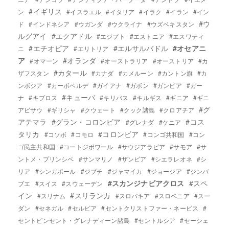
#イギリス
ン
#イスラエル
#イタリア
#イラク
#イラン
#イン
#ウ
ド
#インドネシア
#ウガンダ
#ウクライナ
#ウズベキスタン
ルグアイ
#エクアドル
#エジプト
#エストニア
#エスワティ
#エチオピア
#エルサルバドル
#オセアニ
ニ
#エリトリア
ア
#オランダ
#オマーン
#オーストラリア
#オーストリア
#カ
#カタール
ザフスタン
#カナダ
#カメルーン
#カントン旗
#カ
ンボジア
#カーボベルデ
#ガイアナ
#ガボン
#ガンビア
#ガー
#キューバ
ナ
#キプロス
#キリバス
#キルギス
#ギニア
#ギニ
#グ
アビサウ
#ギリシャ
#クウェート
#クック諸島
#クロアチア
アテマラ
#グラン・コロンビア
#コス
#グレナダ
#ケニア
タリカ
#コロンビア
#コソボ
#コモロ
#コンゴ共和国
#コン
ゴ民主共和国
#コートジボワール
#サウジアラビア
#サモア
#サ
ントメ・プリンシペ
#サンマリノ
#ザンビア
#シエラレオネ
#シ
リア
#シンガポール
#ジブチ
#ジャマイカ
#ジョージア
#ジンバ
#スカンジナビアクロス
#スペ
ブエ
#スイス
#スウェーデン
イン
#スリランカ
#スリナム
#スロバキア
#スロベニア
#スー
ダン
#セネガル
#セルビア
#セントクリストファー・ネービス
#
セントビンセント・グレナディーン諸島
#セントルシア
#セーシェ