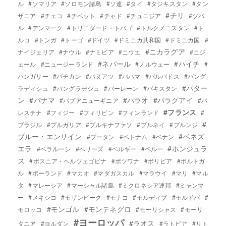
ル
#ソマリア
#ソロモン諸島
#ソ連
#タイ
#タジキスタン
#タン
#チリ
ザニア
#チェコ
#チベット
#チャド
#チュニジア
#ツバ
ル
#デンマーク
#トリニダード・トバゴ
#トルクメニスタン
#ト
ルコ
#トンガ
#トーゴ
#ドイツ
#ドミニカ共和国
#ドミニカ国
#
#ニカラグア
ナイジェリア
#ナウル
#ナミビア
#ニウエ
#ニジ
#ネパール
#ハイチ
ェール
#ニュージーランド
#ノルウェー
#
ハンガリー
#バチカン
#バヌアツ
#バハマ
#バルバドス
#バング
#パター
ラディシュ
#バングラデシュ
#バーレーン
#パキスタン
ン
#パナマ
#パラオ
#パラグアイ
#パプアニューギニア
#パ
#フランス
レスチナ
#フィジー
#フィリピン
#フィンランド
#
#
ブラジル
#ブルガリア
#ブルキナファソ
#ブルネイ
#ブルンジ
ブルー・エンサイン
#ベネズ
#ブータン
#ベトナム
#ベナン
エラ
#ホンジュラ
#ベラルーシ
#ベリーズ
#ベルギー
#ペルー
ス
#ボスニア・ヘルツェゴビナ
#ボツワナ
#ボリビア
#ポルトガ
ル
#ポーランド
#マカオ
#マダガスカル
#マラウイ
#マリ
#マル
タ
#マレーシア
#マーシャル諸島
#ミクロネシア連邦
#ミャンマ
ー
#メキシコ
#モザンビーク
#モナコ
#モルディブ
#モルドバ
#
#モンゴル
#モンテネグロ
モロッコ
#モーリシャス
#モーリ
#ヨーロッパ
#ラオス
タニア
#ヨルダン
#ラトビア
#リト