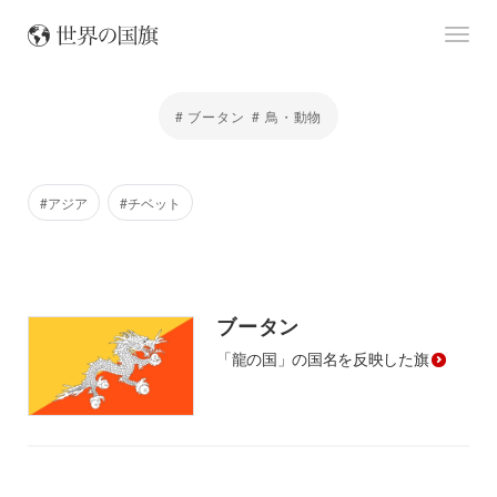
# ブータン
# 鳥・動物
#アジア
#チベット
ブータン
「龍の国」の国名を反映した旗