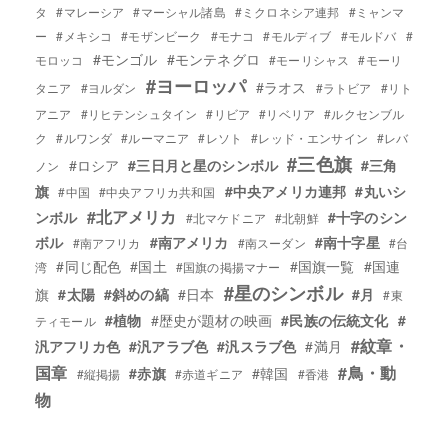
タ
#マレーシア
#マーシャル諸島
#ミクロネシア連邦
#ミャンマ
ー
#メキシコ
#モザンビーク
#モナコ
#モルディブ
#モルドバ
#
#モンゴル
#モンテネグロ
モロッコ
#モーリシャス
#モーリ
#ヨーロッパ
#ラオス
タニア
#ヨルダン
#ラトビア
#リト
アニア
#リヒテンシュタイン
#リビア
#リベリア
#ルクセンブル
ク
#ルワンダ
#ルーマニア
#レソト
#レッド・エンサイン
#レバ
#三色旗
#ロシア
#三日月と星のシンボル
#三角
ノン
旗
#中央アメリカ連邦
#丸いシ
#中国
#中央アフリカ共和国
#北アメリカ
ンボル
#十字のシン
#北マケドニア
#北朝鮮
ボル
#南アメリカ
#南十字星
#南アフリカ
#南スーダン
#台
#同じ配色
#国土
#国旗一覧
#国連
湾
#国旗の掲揚マナー
#星のシンボル
旗
#太陽
#斜めの縞
#日本
#月
#東
#植物
#歴史が題材の映画
#民族の伝統文化
#
ティモール
#紋章・
汎アフリカ色
#汎アラブ色
#汎スラブ色
#満月
国章
#鳥・動
#赤旗
#韓国
#縦掲揚
#赤道ギニア
#香港
物