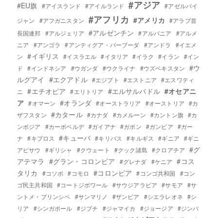
#アジア
#EU旗
#アイスランド
#アイルランド
#アゼルバイ
#アフリカ
#アメリカ
ジャン
#アフガニスタン
#アラブ首
#アルゼンチン
長国連邦
#アルジェリア
#アルバニア
#アルメ
ニア
#アンゴラ
#アンティグア・バーブーダ
#アンドラ
#イエメ
#イギリス
ン
#イスラエル
#イタリア
#イラク
#イラン
#イン
#ウ
ド
#インドネシア
#ウガンダ
#ウクライナ
#ウズベキスタン
ルグアイ
#エクアドル
#エジプト
#エストニア
#エスワティ
#エチオピア
#エルサルバドル
#オセアニ
ニ
#エリトリア
ア
#オランダ
#オマーン
#オーストラリア
#オーストリア
#カ
#カタール
ザフスタン
#カナダ
#カメルーン
#カントン旗
#カ
ンボジア
#カーボベルデ
#ガイアナ
#ガボン
#ガンビア
#ガー
#キューバ
ナ
#キプロス
#キリバス
#キルギス
#ギニア
#ギニ
#グ
アビサウ
#ギリシャ
#クウェート
#クック諸島
#クロアチア
アテマラ
#グラン・コロンビア
#コス
#グレナダ
#ケニア
タリカ
#コロンビア
#コソボ
#コモロ
#コンゴ共和国
#コン
ゴ民主共和国
#コートジボワール
#サウジアラビア
#サモア
#サ
ントメ・プリンシペ
#サンマリノ
#ザンビア
#シエラレオネ
#シ
リア
#シンガポール
#ジブチ
#ジャマイカ
#ジョージア
#ジンバ