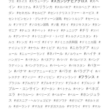
#スカンジナビアクロス
#スペ
ブエ
#スイス
#スウェーデン
イン
#スリランカ
#スリナム
#スロバキア
#スロベニア
#スー
ダン
#セネガル
#セルビア
#セントクリストファー・ネービス
#
セントビンセント・グレナディーン諸島
#セントルシア
#セーシェ
ル
#ソマリア
#ソロモン諸島
#ソ連
#タイ
#タジキスタン
#タン
#チリ
ザニア
#チェコ
#チベット
#チャド
#チュニジア
#ツバ
ル
#デンマーク
#トリニダード・トバゴ
#トルクメニスタン
#ト
ルコ
#トンガ
#トーゴ
#ドイツ
#ドミニカ共和国
#ドミニカ国
#
#ニカラグア
ナイジェリア
#ナウル
#ナミビア
#ニウエ
#ニジ
#ネパール
#ハイチ
ェール
#ニュージーランド
#ノルウェー
#
ハンガリー
#バチカン
#バヌアツ
#バハマ
#バルバドス
#バング
#パター
ラディシュ
#バングラデシュ
#バーレーン
#パキスタン
ン
#パナマ
#パラオ
#パラグアイ
#パプアニューギニア
#パ
#フランス
レスチナ
#フィジー
#フィリピン
#フィンランド
#
#
ブラジル
#ブルガリア
#ブルキナファソ
#ブルネイ
#ブルンジ
ブルー・エンサイン
#ベネズ
#ブータン
#ベトナム
#ベナン
エラ
#ホンジュラ
#ベラルーシ
#ベリーズ
#ベルギー
#ペルー
ス
#ボスニア・ヘルツェゴビナ
#ボツワナ
#ボリビア
#ポルトガ
ル
#ポーランド
#マカオ
#マダガスカル
#マラウイ
#マリ
#マル